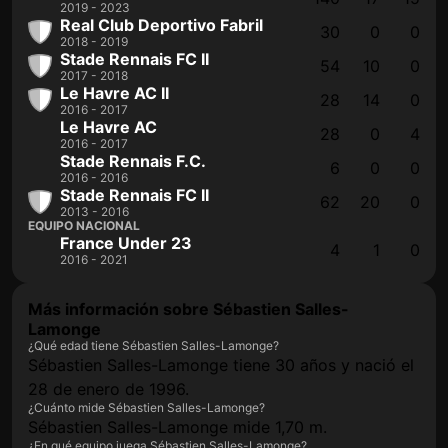
2019 - 2023
Real Club Deportivo Fabril
30
0
0
2018 - 2019
Stade Rennais FC II
54
10
0
2017 - 2018
Le Havre AC II
28
14
0
2016 - 2017
Le Havre AC
28
0
4
2016 - 2017
Stade Rennais F.C.
6
0
0
2016 - 2016
Stade Rennais FC II
62
20
0
2013 - 2016
EQUIPO NACIONAL
France Under 23
4
1
0
2016 - 2021
Más información sobre Sébastien Salles-
Lamonge
¿Qué edad tiene Sébastien Salles-Lamonge?
Sébastien Salles-Lamonge tiene 30 años y nació el
28 de enero de 1996.
¿Cuánto mide Sébastien Salles-Lamonge?
Sébastien Salles-Lamonge mide 1,70 m.
¿En qué equipo juega Sébastien Salles-Lamonge?