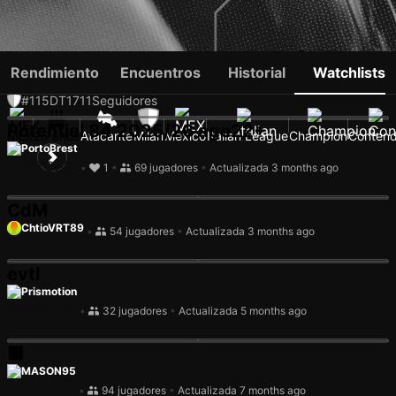
SANTIAGO GIMÉNEZ
Rendimiento
Encuentros
Historial
Watchlists
#115
DT
1711
Seguidores
Potentiel 84 2025/26 age22+
MEX
25 años
Atacante
Milan
Mexico
Italian League
Champion
Contend
PortoBrest
•
1
•
69 jugadores
•
Actualizada 3 months ago
CdM
ChtioVRT89
•
54 jugadores
•
Actualizada 3 months ago
evtl
Prismotion
•
32 jugadores
•
Actualizada 5 months ago
🟥
MASON95
•
94 jugadores
•
Actualizada 7 months ago