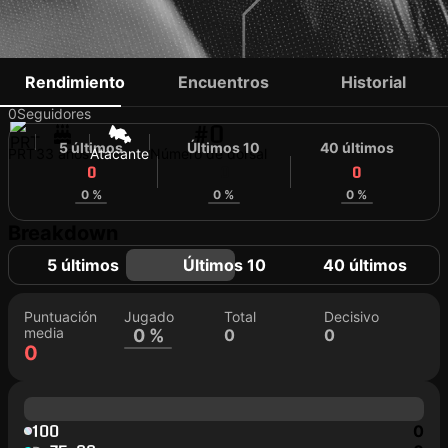
ROMEU ALVES
Rendimiento
Encuentros
Historial
0
Seguidores
#0
5 últimos
Últimos 10
40 últimos
PRT
33 años
Atacante
Número de dorsal
0
0
0
0 %
0 %
0 %
Breakdown
5 últimos
Últimos 10
40 últimos
Puntuación
Jugado
Total
Decisivo
media
0 %
0
0
0
100
0