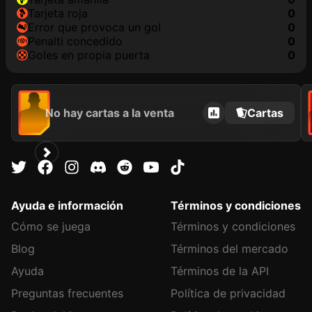
tarjeta roja
0
Error que provoca un gol
0
Penalti concedido
0
goles en propia puerta
0
No hay cartas a la venta
Cartas
Ayuda e información
Términos y condiciones
Cómo se juega
Términos y condiciones
Blog
Términos del mercado
Ayuda
Términos de la API
Preguntas frecuentes
Política de privacidad