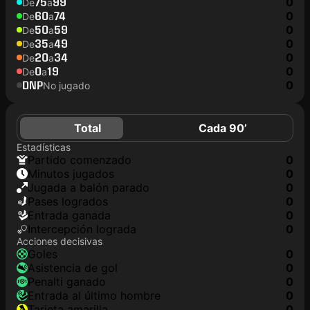
75
99
0
De
a
60
74
0
De
a
50
59
0
De
a
35
49
0
De
a
20
34
0
De
a
0
19
0
De
a
DNP
0
No jugado
Total
Cada 90’
Estadísticas
partido comenzado
0
minutos jugados
0
jugada a balón parado
0
pases logrados
0
Entrada ganada
0
Intercepción lograda
0
Acciones decisivas
goles
0
asistencia de gol
0
Penalti ganado
0
Entrada al último hombre
0
tarjeta amarilla
0