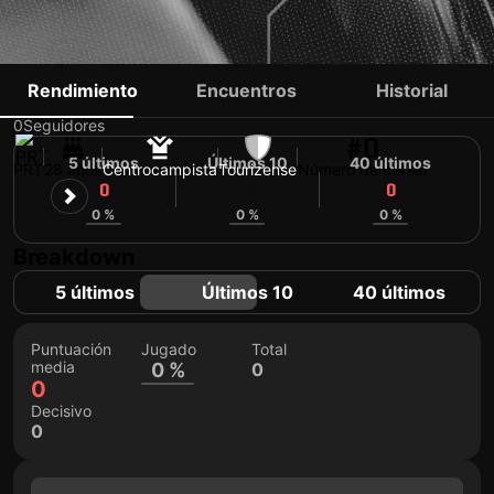
RODRIGO CALDEIRA
Rendimiento
Encuentros
Historial
0
Seguidores
#0
5 últimos
Últimos 10
40 últimos
PRT
28 años
Centrocampista
Tourizense
Número de dorsal
0
0
0
0 %
0 %
0 %
Breakdown
5 últimos
Últimos 10
40 últimos
Puntuación
Jugado
Total
media
0 %
0
0
Decisivo
0