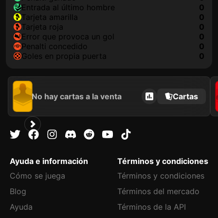
Entrada al último hombre
0
tarjeta amarilla
0
tarjeta roja
0
Error que provoca un gol
0
Penalti concedido
0
goles en propia puerta
0
No hay cartas a la venta
Cartas
Ayuda e información
Términos y condiciones
Cómo se juega
Términos y condiciones
Blog
Términos del mercado
Ayuda
Términos de la API