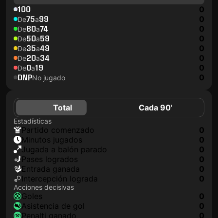
100
0
75
99
0
De
a
60
74
0
De
a
50
59
0
De
a
35
49
0
De
a
20
34
0
De
a
0
19
0
De
a
DNP
0
No jugado
Total
Cada 90’
Estadísticas
partido comenzado
0
minutos jugados
0
jugada a balón parado
0
pases logrados
0
Entrada ganada
0
Intercepción lograda
0
Acciones decisivas
goles
0
asistencia de gol
0
Penalti ganado
0