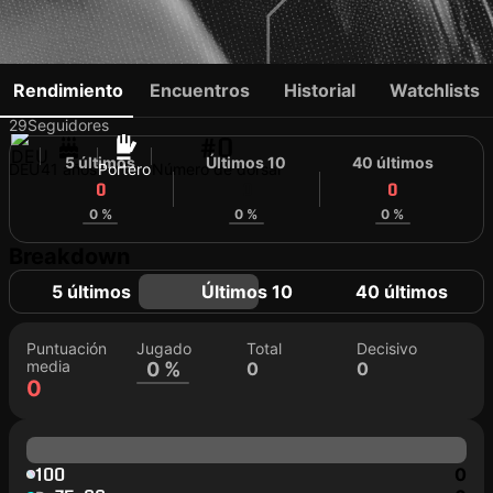
PHILIPP PENTKE
Rendimiento
Encuentros
Historial
Watchlists
29
Seguidores
#0
5 últimos
Últimos 10
40 últimos
DEU
41 años
Portero
Número de dorsal
0
0
0
0 %
0 %
0 %
Breakdown
5 últimos
Últimos 10
40 últimos
Puntuación
Jugado
Total
Decisivo
media
0 %
0
0
0
100
0