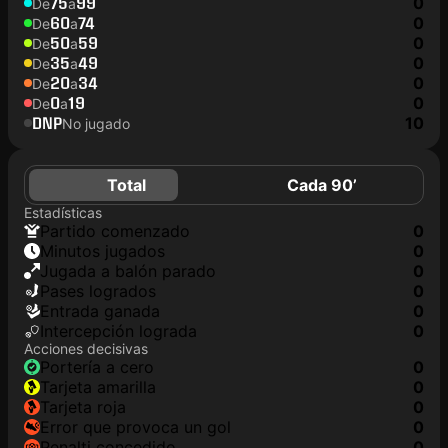
75
99
0
De
a
60
74
0
De
a
50
59
0
De
a
35
49
0
De
a
20
34
0
De
a
0
19
0
De
a
DNP
10
No jugado
Total
Cada 90’
Estadísticas
partido comenzado
0
minutos jugados
0
jugada a balón parado
0
pases logrados
0
Entrada ganada
0
Intercepción lograda
0
Acciones decisivas
portería a cero
0
tarjeta amarilla
0
tarjeta roja
0
Error que provoca un gol
0
Penalti concedido
0