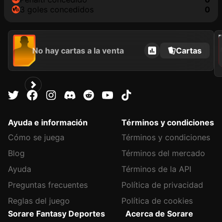
3 goles concedidos
0
202
No hay cartas a la venta
Cartas
Ayuda e información
Términos y condiciones
Cómo se juega
Términos y condiciones
Blog
Términos del mercado
Ayuda
Términos de la API
Preguntas frecuentes
Política de privacidad
Reglas del juego
Política de cookies
Sorare Fantasy Deportes
Acerca de Sorare