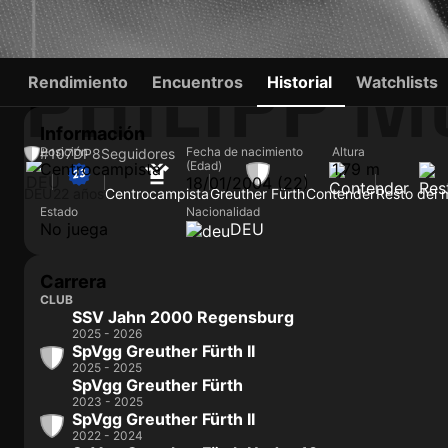
PHILIPP M
Rendimiento
Encuentros
Historial
Watchlists
Información
Posición
Fecha de nacimiento
Altura
#107
DP
8
Seguidores
(Edad)
Centrocampista
1,79 m
18/01/2004 (22)
DEU
22 años
Centrocampista
Greuther Fürth
Contender
Resto del
Estado
Nacionalidad
No juega
DEU
Carrera
CLUB
SSV Jahn 2000 Regensburg
2025 - 2026
SpVgg Greuther Fürth II
2025 - 2025
SpVgg Greuther Fürth
2023 - 2025
SpVgg Greuther Fürth II
2022 - 2024