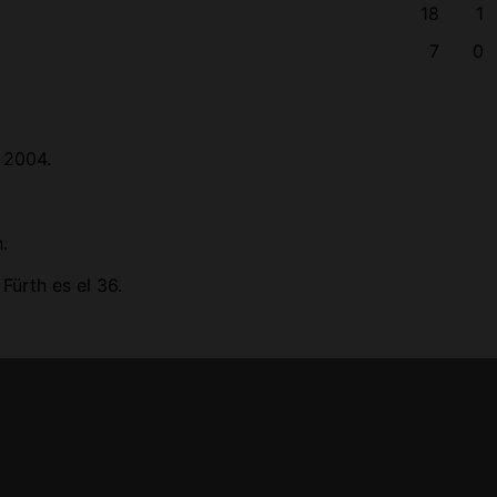
18
1
7
0
e 2004.
.
Fürth es el 36.