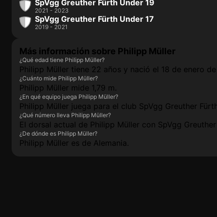
SpVgg Greuther Fürth Under 19
2021 - 2023
SpVgg Greuther Fürth Under 17
2019 - 2021
Más información sobre Philipp Müller
¿Qué edad tiene Philipp Müller?
Philipp Müller tiene 22 años y nació el 18 de enero d
¿Cuánto mide Philipp Müller?
Philipp Müller mide 1,79 m.
¿En qué equipo juega Philipp Müller?
Philipp Müller juega para el club SpVgg Greuther Fürth
¿Qué número lleva Philipp Müller?
El dorsal actual de Philipp Müller con SpVgg Greuther 
¿De dónde es Philipp Müller?
Philipp Müller es de Alemania.