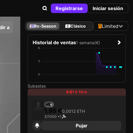
Registrarse
Iniciar sesión
Limited
In-Season
Clásico
ir a
Historial de ventas
1 semana
(€)
6
3
0
Subastas
1 h 10 m
+5
1,95 €
0,0012 ETH
3/1000 •
1
Pujar