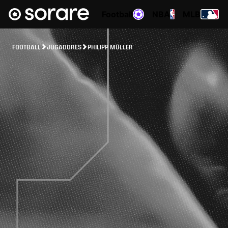
Football
NBA
MLB
FOOTBALL
JUGADORES
PHILIPP MÜLLER