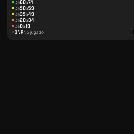
60
74
De
a
50
59
De
a
35
49
De
a
20
34
De
a
0
19
De
a
DNP
No jugado