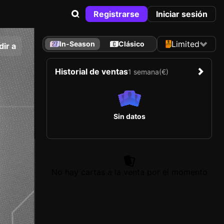
Registrarse
Iniciar sesión
Limited
In-Season
Clásico
ir a
Historial de ventas
1 semana
(€)
Sin datos
No hay cartas a la venta por el momento