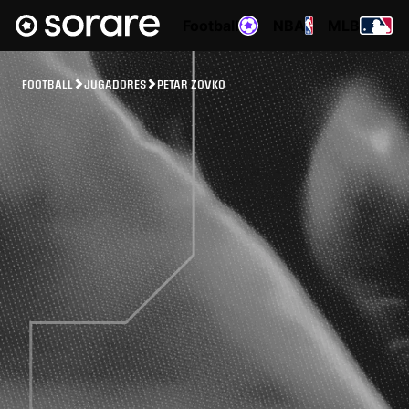
Football
NBA
MLB
FOOTBALL
JUGADORES
PETAR ZOVKO