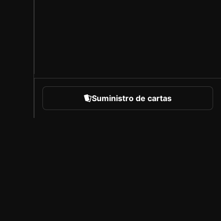
Suministro de cartas
eportes
Acerca de Sorare
Empleo
Programa de creadores
Invitar a amigos
l
Prensa