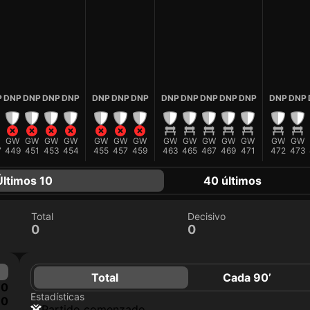
P
DNP
DNP
DNP
DNP
DNP
DNP
DNP
DNP
DNP
DNP
DNP
DNP
DNP
DNP
GW
GW
GW
GW
GW
GW
GW
GW
GW
GW
GW
GW
GW
GW
7
449
451
453
454
455
457
459
463
465
467
469
471
472
473
Últimos 10
40 últimos
Total
Decisivo
0
0
Total
Cada 90’
0
Estadísticas
0
partido comenzado