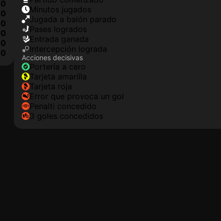
0
minutos jugados
0
jugada a balón parado
0
pases logrados
0
Entrada ganada
0
Intercepción lograda
10
Acciones decisivas
portería a cero
tarjeta amarilla
tarjeta roja
Error que provoca un gol
Penalti concedido
3 goles concedidos