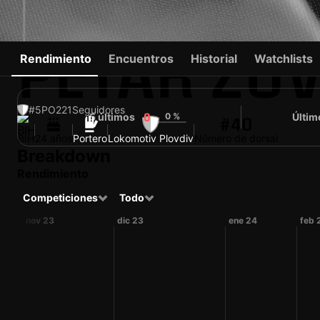
PETAR ZO
Rendimiento
Encuentros
Historial
Watchlists
#5
PO
221
Seguidores
5 últimos
0 %
Últim
0
#40
BIH
24 años
Portero
Lokomotiv Plovdiv
Número de dorsal
Breakdown
Rendimiento
Competiciones
Todo
nov 23
dic 23
ene 24
feb 