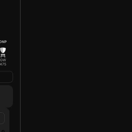
DNP
GW
475
0