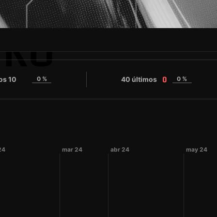
VKO
os 10
0 %
40 últimos
0 %
0
0
24
mar 24
abr 24
may 24