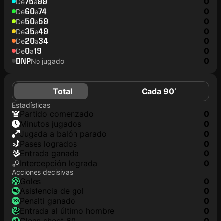
75
99
0
De
a
60
74
0
De
a
50
59
0
De
a
35
49
0
De
a
20
34
0
De
a
0
19
0
De
a
DNP
0
No jugado
Total
Cada 90’
Estadísticas
partido comenzado
0
minutos jugados
0
jugada a balón parado
0
pases logrados
0
Entrada ganada
0
Intercepción lograda
0
Acciones decisivas
goles
0
asistencia de gol
0
Penalti ganado
0
Entrada al último hombre
0
clean sheet 60
0