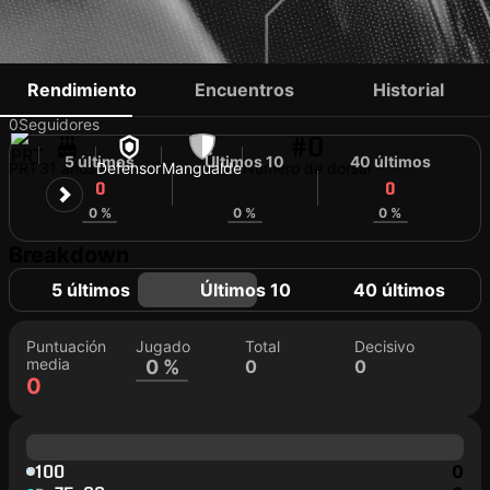
PEDRO MARTINS
Rendimiento
Encuentros
Historial
0
Seguidores
#0
5 últimos
Últimos 10
40 últimos
PRT
31 años
Defensor
Mangualde
Número de dorsal
0
0
0
0 %
0 %
0 %
Breakdown
5 últimos
Últimos 10
40 últimos
Puntuación
Jugado
Total
Decisivo
media
0 %
0
0
0
100
0