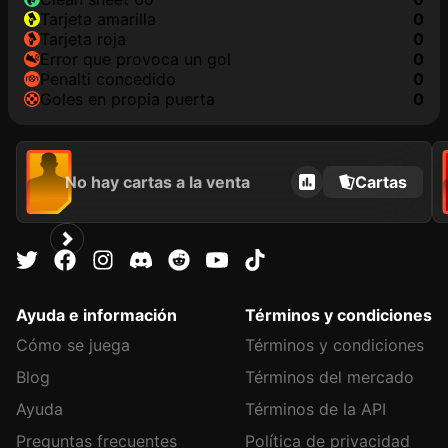
tarjeta amarilla
0
tarjeta roja
0
Error que provoca un gol
0
Penalti concedido
0
goles en propia puerta
0
No hay cartas a la venta
Cartas
Ayuda e información
Términos y condiciones
Cómo se juega
Términos y condiciones
Blog
Términos del mercado
Ayuda
Términos de la API
Preguntas frecuentes
Política de privacidad