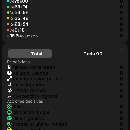
75
99
0
De
a
60
74
0
De
a
50
59
0
De
a
35
49
0
De
a
20
34
0
De
a
0
19
0
De
a
DNP
0
No jugado
Total
Cada 90’
Estadísticas
partido comenzado
0
minutos jugados
0
jugada a balón parado
0
pases logrados
0
Entrada ganada
0
Intercepción lograda
0
Acciones decisivas
goles
0
asistencia de gol
0
Penalti ganado
0
Entrada al último hombre
0
tarjeta amarilla
0