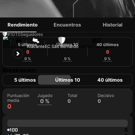
PEDRO IGOR
Rendimiento
Encuentros
Historial
#1
DT
0
Seguidores
#0
5 últimos
Últimos 10
40 últimos
BRA
24 años
Atacante
EC São Bernardo
Número de dorsal
0
0
0
0 %
0 %
0 %
Breakdown
5 últimos
Últimos 10
40 últimos
Puntuación
Jugado
Total
Decisivo
media
0 %
0
0
0
100
0