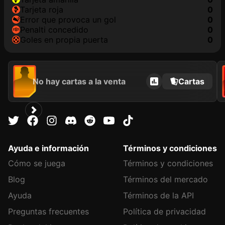
tarjeta roja
0
Error que provoca un gol
0
Penalti concedido
0
goles en propia puerta
0
No hay cartas a la venta
Cartas
Ayuda e información
Términos y condiciones
Cómo se juega
Términos y condiciones
Blog
Términos del mercado
Ayuda
Términos de la API
Preguntas frecuentes
Política de privacidad