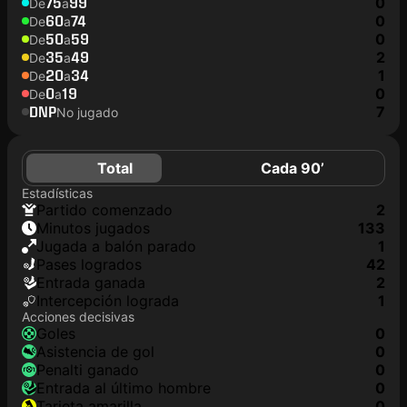
75
99
0
De
a
60
74
0
De
a
50
59
0
De
a
35
49
2
De
a
20
34
1
De
a
0
19
0
De
a
DNP
7
No jugado
Total
Cada 90’
Estadísticas
partido comenzado
2
minutos jugados
133
jugada a balón parado
1
pases logrados
42
Entrada ganada
2
Intercepción lograda
1
Acciones decisivas
goles
0
asistencia de gol
0
Penalti ganado
0
Entrada al último hombre
0
tarjeta amarilla
0