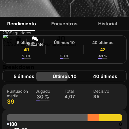
PATRICK JOOSTEN
Rendimiento
Encuentros
Historial
230
Seguidores
#0
5 últimos
Últimos 10
40 últimos
NLD
30 años
Atacante
Número de dorsal
40
42
42
20 %
30 %
43 %
Breakdown
5 últimos
Últimos 10
40 últimos
Puntuación
Jugado
Total
Decisivo
media
30 %
4,07
35
39
100
0