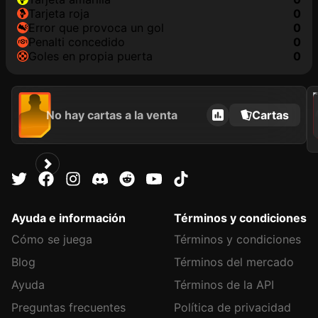
tarjeta roja
0
Error que provoca un gol
0
Penalti concedido
0
goles en propia puerta
0
202
No hay cartas a la venta
Cartas
Ayuda e información
Términos y condiciones
Cómo se juega
Términos y condiciones
Blog
Términos del mercado
Ayuda
Términos de la API
Preguntas frecuentes
Política de privacidad