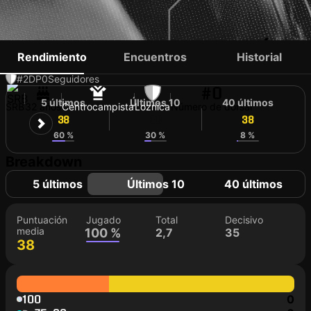
NEMANJA KRSTIĆ
Rendimiento
Encuentros
Historial
#2
DP
0
Seguidores
#0
5 últimos
Últimos 10
40 últimos
SRB
32 años
Centrocampista
Loznica
Número de dorsal
38
38
38
60 %
30 %
8 %
Breakdown
5 últimos
Últimos 10
40 últimos
Puntuación
Jugado
Total
Decisivo
media
100 %
2,7
35
38
100
0