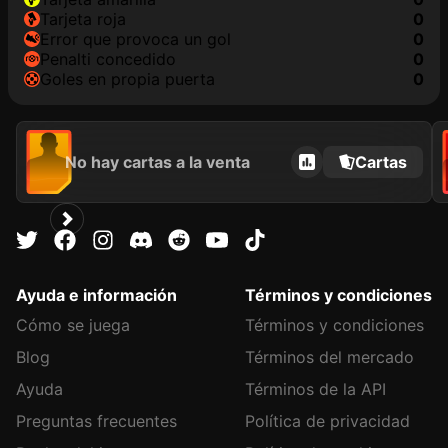
tarjeta roja
0
Error que provoca un gol
0
Penalti concedido
0
goles en propia puerta
0
No hay cartas a la venta
Cartas
Ayuda e información
Términos y condiciones
Cómo se juega
Términos y condiciones
Blog
Términos del mercado
Ayuda
Términos de la API
Preguntas frecuentes
Política de privacidad