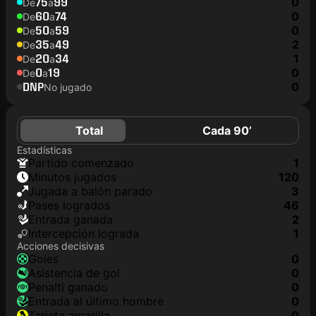
75
99
0
De
a
60
74
0
De
a
50
59
0
De
a
35
49
2
De
a
20
34
1
De
a
0
19
0
De
a
DNP
0
No jugado
Total
Cada 90’
Estadísticas
partido comenzado
1
minutos jugados
120
jugada a balón parado
3
pases logrados
46
Entrada ganada
2
Intercepción lograda
1
Acciones decisivas
goles
0
asistencia de gol
0
Penalti ganado
0
Entrada al último hombre
0
tarjeta amarilla
0