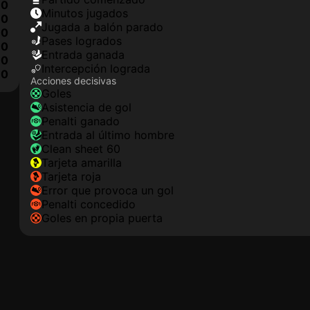
0
minutos jugados
0
jugada a balón parado
0
pases logrados
0
Entrada ganada
0
Intercepción lograda
10
Acciones decisivas
goles
asistencia de gol
Penalti ganado
Entrada al último hombre
clean sheet 60
tarjeta amarilla
tarjeta roja
Error que provoca un gol
Penalti concedido
goles en propia puerta