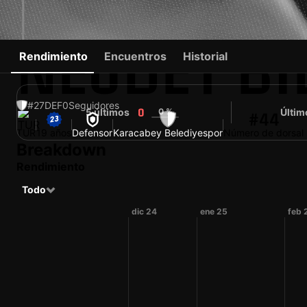
NEJDET BI
Rendimiento
Encuentros
Historial
#27
DEF
0
Seguidores
5 últimos
0 %
Últim
0
#44
TUR
19 años
Defensor
Karacabey Belediyespor
Número de dorsal
Breakdown
Rendimiento
Todo
dic 24
ene 25
feb 