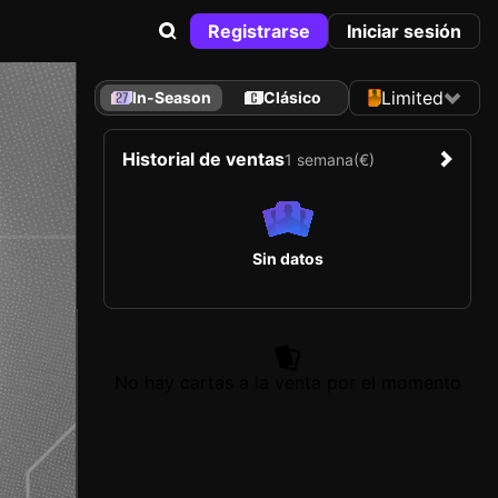
Registrarse
Iniciar sesión
Limited
In-Season
Clásico
Historial de ventas
1 semana
(€)
Sin datos
No hay cartas a la venta por el momento