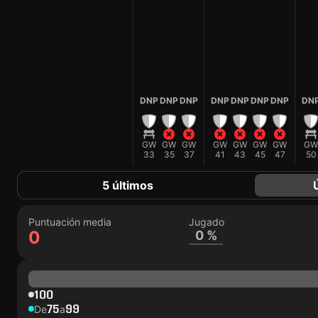
DNP
DNP
DNP
DNP
DNP
DNP
DNP
DN
GW
GW
GW
GW
GW
GW
GW
GW
33
35
37
41
43
45
47
50
5 últimos
Puntuación media
Jugado
0
0 %
100
75
99
De
a