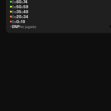
60
74
De
a
50
59
De
a
35
49
De
a
20
34
De
a
0
19
De
a
DNP
No jugado