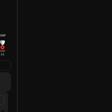
DNP
GW
84
0