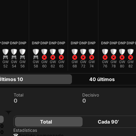
P
DNP
DNP
DNP
DNP
DNP
DNP
DNP
DNP
DNP
DNP
DNP
DNP
DNP
DNP
GW
GW
GW
GW
GW
GW
GW
GW
GW
GW
GW
GW
GW
GW
52
54
56
58
60
62
65
68
72
74
76
78
80
82
Últimos 10
40 últimos
Total
Decisivo
0
0
Total
Cada 90’
0
Estadísticas
0
partido comenzado