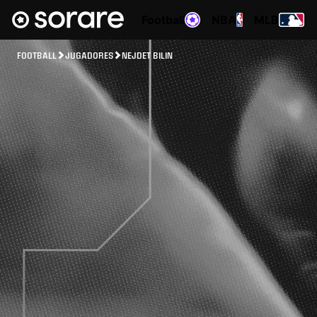
Football
NBA
MLB
FOOTBALL
JUGADORES
NEJDET BILIN