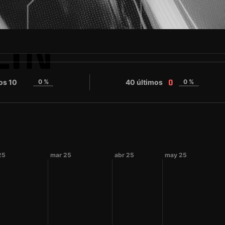
LIN
os 10
0 %
40 últimos
0 %
0
0
25
mar 25
abr 25
may 25