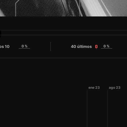
U
os 10
0 %
40 últimos
0 %
0
0
ene 23
ago 23