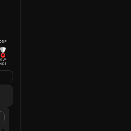
DNP
GW
401
0