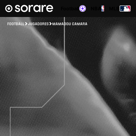
Football
NBA
MLB
FOOTBALL
JUGADORES
MAMADOU CAMARA