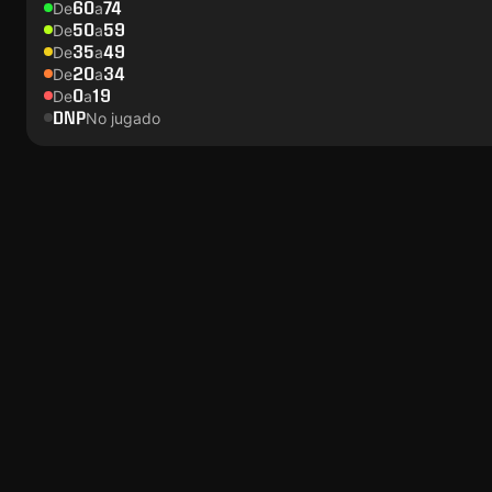
60
74
De
a
50
59
De
a
35
49
De
a
20
34
De
a
0
19
De
a
DNP
No jugado