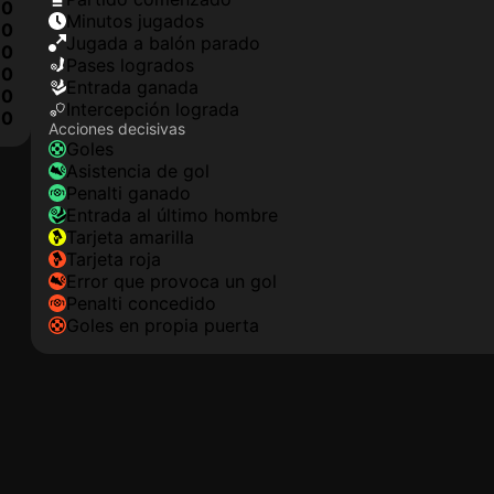
0
minutos jugados
0
jugada a balón parado
0
pases logrados
0
Entrada ganada
0
Intercepción lograda
0
Acciones decisivas
goles
asistencia de gol
Penalti ganado
Entrada al último hombre
tarjeta amarilla
tarjeta roja
Error que provoca un gol
Penalti concedido
goles en propia puerta