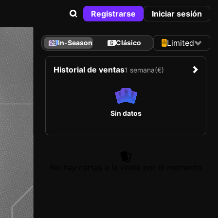
Registrarse
Iniciar sesión
Limited
In-Season
Clásico
Historial de ventas
1 semana
(€)
Sin datos
No hay cartas a la venta por el momento