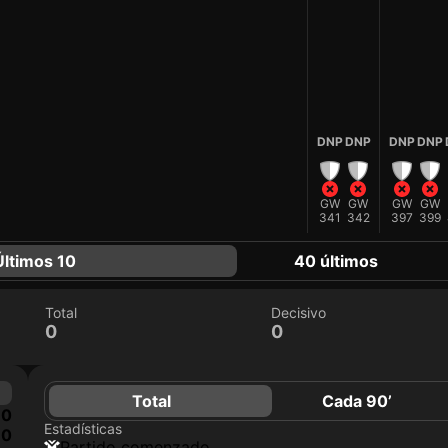
DNP
DNP
DNP
DNP
GW
GW
GW
GW
341
342
397
399
Últimos 10
40 últimos
Total
Decisivo
0
0
Total
Cada 90’
0
Estadísticas
0
partido comenzado