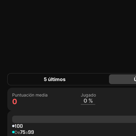
5 últimos
Puntuación media
Jugado
0
0 %
100
75
99
De
a