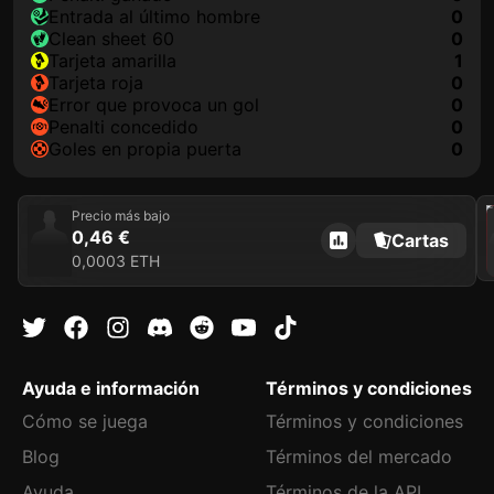
Entrada al último hombre
0
clean sheet 60
0
tarjeta amarilla
1
tarjeta roja
0
Error que provoca un gol
0
Penalti concedido
0
goles en propia puerta
0
2021
Precio más bajo
0,46 €
Cartas
0,0003 ETH
Ayuda e información
Términos y condiciones
Cómo se juega
Términos y condiciones
Blog
Términos del mercado
Ayuda
Términos de la API