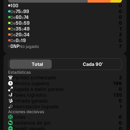
100
0
75
99
0
De
a
60
74
0
De
a
50
59
0
De
a
35
49
1
De
a
20
34
2
De
a
0
19
0
De
a
DNP
7
No jugado
Total
Cada 90’
Estadísticas
partido comenzado
2
minutos jugados
199
jugada a balón parado
0
pases logrados
135
Entrada ganada
0
Intercepción lograda
1
Acciones decisivas
goles
0
asistencia de gol
0
Penalti ganado
0