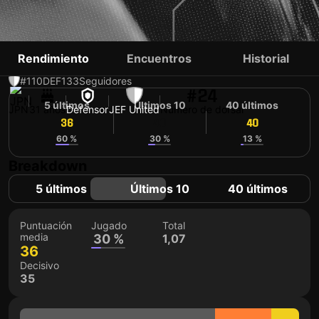
KOJI TORIUMI
Rendimiento
Encuentros
Historial
#110
DEF
133
Seguidores
#24
5 últimos
Últimos 10
40 últimos
JPN
31 años
Defensor
JEF United
Número de dorsal
36
40
40
60 %
30 %
13 %
Breakdown
5 últimos
Últimos 10
40 últimos
Puntuación
Jugado
Total
media
30 %
1,07
36
Decisivo
35