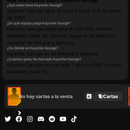
Más información sobre Kayonte George
¿Qué edad tiene Kayonte George?
Kayonte George tiene 19 años y nació el 8 de enero
de 2007.
¿En qué equipo juega Kayonte George?
Kayonte George juega para el club DSC Arminia
Bielefeld Under 19. También juega en la selección
nacional de Antigua y Barbuda.
¿De dónde es Kayonte George?
Kayonte George es de Antigua y Barbuda.
¿Cuántos goles ha marcado Kayonte George?
Kayonte George ha marcado 1 gol con DSC Arminia
Bielefeld Under 19.
No hay cartas a la venta
Cartas