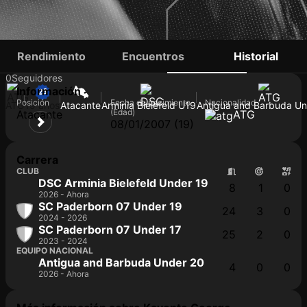
KAYONTE GEORGE
Rendimiento
Encuentros
Historial
0
Seguidores
Información
Posición
Fecha de nacimiento
Nacionalidad
ATG
19 años
Atacante
Arminia Bielefeld U19
Antigua and Barbuda Un
(Edad)
Atacante
ATG
08/01/2007 (19)
Carrera
CLUB
DSC Arminia Bielefeld Under 19
8
1
0
2026 - Ahora
SC Paderborn 07 Under 19
24
3
0
2024 - 2026
SC Paderborn 07 Under 17
25
2
0
2023 - 2024
EQUIPO NACIONAL
Antigua and Barbuda Under 20
4
0
0
2026 - Ahora