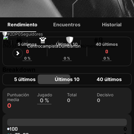
JOSH TODD
Rendimiento
Encuentros
Historial
#2
DP
0
Seguidores
#8
5 últimos
Últimos 10
40 últimos
ENG
32 años
Centrocampista
Dumbarton
Número de dorsal
0
0
0
0 %
0 %
0 %
Breakdown
5 últimos
Últimos 10
40 últimos
Puntuación
Jugado
Total
Decisivo
media
0 %
0
0
0
100
0