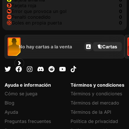
tarjeta roja
0
Error que provoca un gol
0
Penalti concedido
0
goles en propia puerta
0
No hay cartas a la venta
Cartas
Ayuda e información
Términos y condiciones
Cómo se juega
Términos y condiciones
Blog
Términos del mercado
Ayuda
Términos de la API
Preguntas frecuentes
Política de privacidad