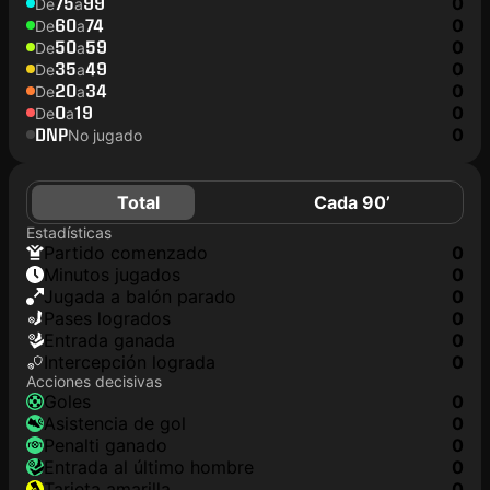
75
99
0
De
a
60
74
0
De
a
50
59
0
De
a
35
49
0
De
a
20
34
0
De
a
0
19
0
De
a
DNP
0
No jugado
Total
Cada 90’
Estadísticas
partido comenzado
0
minutos jugados
0
jugada a balón parado
0
pases logrados
0
Entrada ganada
0
Intercepción lograda
0
Acciones decisivas
goles
0
asistencia de gol
0
Penalti ganado
0
Entrada al último hombre
0
tarjeta amarilla
0