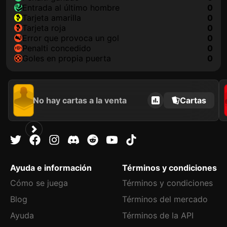
Entrada al último hombre
0
tarjeta amarilla
0
tarjeta roja
0
Error que provoca un gol
0
Penalti concedido
0
goles en propia puerta
0
No hay cartas a la venta
Cartas
Ayuda e información
Términos y condiciones
Cómo se juega
Términos y condiciones
Blog
Términos del mercado
Ayuda
Términos de la API