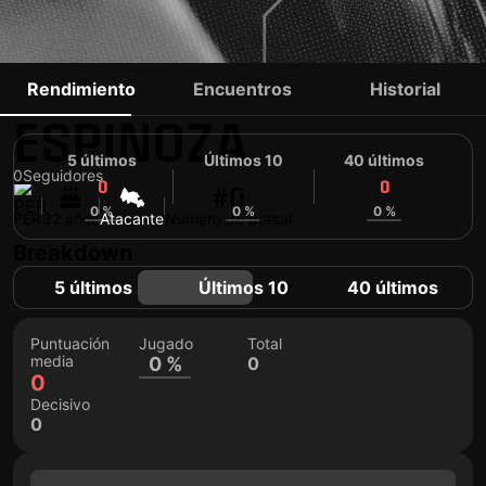
JONATHAN
Rendimiento
Encuentros
Historial
ESPINOZA
5 últimos
Últimos 10
40 últimos
0
Seguidores
0
0
0
#0
0 %
0 %
0 %
PER
32 años
Atacante
Número de dorsal
Breakdown
5 últimos
Últimos 10
40 últimos
Puntuación
Jugado
Total
media
0 %
0
0
Decisivo
0