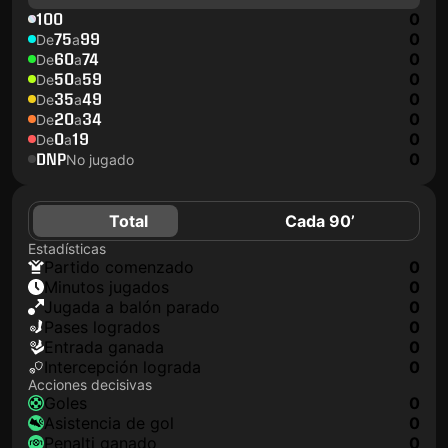
100
0
75
99
0
De
a
60
74
0
De
a
50
59
0
De
a
35
49
0
De
a
20
34
0
De
a
0
19
0
De
a
DNP
0
No jugado
Total
Cada 90’
Estadísticas
partido comenzado
0
minutos jugados
0
jugada a balón parado
0
pases logrados
0
Entrada ganada
0
Intercepción lograda
0
Acciones decisivas
goles
0
asistencia de gol
0
Penalti ganado
0