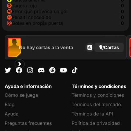
tarjeta roja
0
Error que provoca un gol
0
Penalti concedido
0
goles en propia puerta
0
No hay cartas a la venta
Cartas
Ayuda e información
Términos y condiciones
Cómo se juega
Términos y condiciones
Blog
Términos del mercado
Ayuda
Términos de la API
Preguntas frecuentes
Política de privacidad