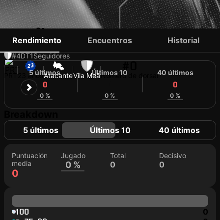
JOÃO MAGA
Rendimiento
Encuentros
Historial
#4
DT
1
Seguidores
#0
5 últimos
Últimos 10
40 últimos
PRT
23 años
Atacante
Vila Meã
Número de dorsal
0
0
0
0 %
0 %
0 %
Breakdown
5 últimos
Últimos 10
40 últimos
Puntuación
Jugado
Total
Decisivo
media
0 %
0
0
0
100
0