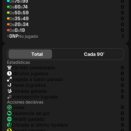
75
99
0
De
a
60
74
0
De
a
50
59
0
De
a
35
49
0
De
a
20
34
0
De
a
0
19
0
De
a
DNP
1
No jugado
Total
Cada 90’
Estadísticas
partido comenzado
0
minutos jugados
0
jugada a balón parado
0
pases logrados
0
Entrada ganada
0
Intercepción lograda
0
Acciones decisivas
goles
0
asistencia de gol
0
Penalti ganado
0
Entrada al último hombre
0
tarjeta amarilla
0