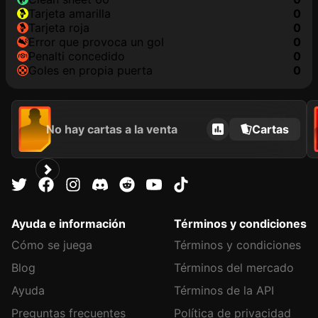
tarjeta amarilla
0
tarjeta roja
0
Error que provoca un gol
0
Penalti concedido
0
goles en propia puerta
0
No hay cartas a la venta
Cartas
Ayuda e información
Términos y condiciones
Cómo se juega
Términos y condiciones
Blog
Términos del mercado
Ayuda
Términos de la API
Preguntas frecuentes
Política de privacidad