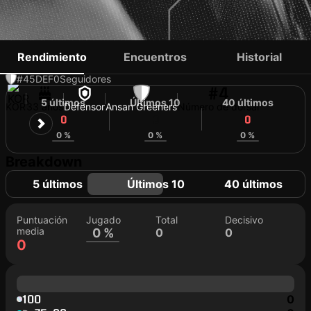
YEON JEI-MIN
Rendimiento
Encuentros
Historial
#45
DEF
0
Seguidores
#4
5 últimos
Últimos 10
40 últimos
KOR
33 años
Defensor
Ansan Greeners
Número de dorsal
0
0
0
0 %
0 %
0 %
Breakdown
5 últimos
Últimos 10
40 últimos
Puntuación
Jugado
Total
Decisivo
media
0 %
0
0
0
100
0