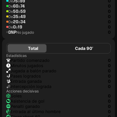
75
99
0
De
a
60
74
0
De
a
50
59
0
De
a
35
49
0
De
a
20
34
0
De
a
0
19
0
De
a
DNP
0
No jugado
Total
Cada 90’
Estadísticas
partido comenzado
0
minutos jugados
0
jugada a balón parado
0
pases logrados
0
Entrada ganada
0
Intercepción lograda
0
Acciones decisivas
goles
0
asistencia de gol
0
Penalti ganado
0
Entrada al último hombre
0
clean sheet 60
0