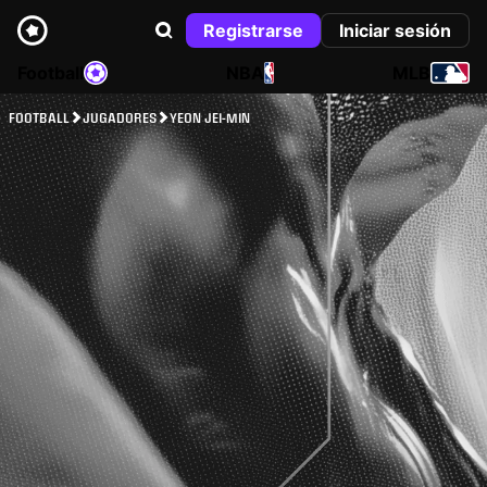
Registrarse
Iniciar sesión
Football
NBA
MLB
FOOTBALL
JUGADORES
YEON JEI-MIN