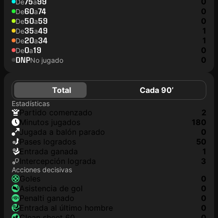
75
99
0
De
a
60
74
0
De
a
50
59
0
De
a
35
49
1
De
a
20
34
1
De
a
0
19
0
De
a
DNP
0
No jugado
Total
Cada 90’
Estadísticas
partido comenzado
2
minutos jugados
180
jugada a balón parado
0
pases logrados
50
Entrada ganada
1
Intercepción lograda
3
Acciones decisivas
goles
0
asistencia de gol
0
Penalti ganado
0
Entrada al último hombre
0
clean sheet 60
0