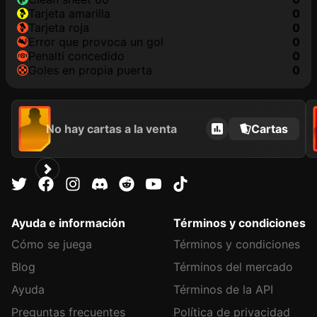
tarjeta amarilla
0
tarjeta roja
0
Error que provoca un gol
0
Penalti concedido
0
goles en propia puerta
0
No hay cartas a la venta
Cartas
Ayuda e información
Términos y condiciones
Cómo se juega
Términos y condiciones
Blog
Términos del mercado
Ayuda
Términos de la API
Preguntas frecuentes
Política de privacidad