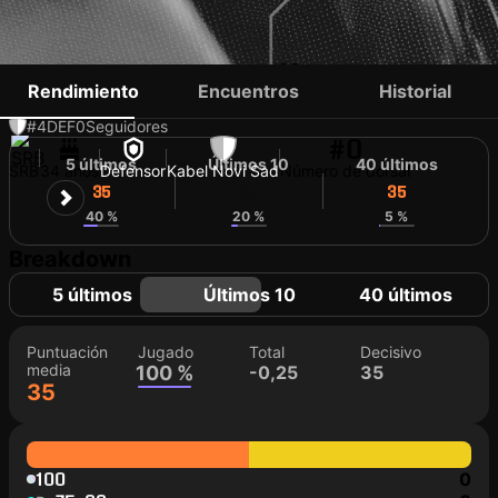
IVAN ROGAČ
Rendimiento
Encuentros
Historial
#4
DEF
0
Seguidores
#0
5 últimos
Últimos 10
40 últimos
SRB
34 años
Defensor
Kabel Novi Sad
Número de dorsal
35
35
35
40 %
20 %
5 %
Breakdown
5 últimos
Últimos 10
40 últimos
Puntuación
Jugado
Total
Decisivo
media
100 %
-0,25
35
35
100
0