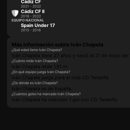
Cádiz CF
2021 - 2022
Cádiz CF II
2018 - 2022
EQUIPO NACIONAL
Spain Under 17
2015 - 2016
Más información sobre Iván Chapela
¿Qué edad tiene Iván Chapela?
Iván Chapela tiene 27 años y nació el 21 de mayo de 
¿Cuánto mide Iván Chapela?
Iván Chapela mide 1,81 m.
¿En qué equipo juega Iván Chapela?
Iván Chapela juega para el club CD Tenerife.
¿De dónde es Iván Chapela?
Iván Chapela es de España.
¿Cuántos goles ha marcado Iván Chapela?
Iván Chapela ha marcado 1 gol con CD Tenerife.