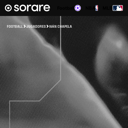
Football
NBA
MLB
FOOTBALL
JUGADORES
IVÁN CHAPELA