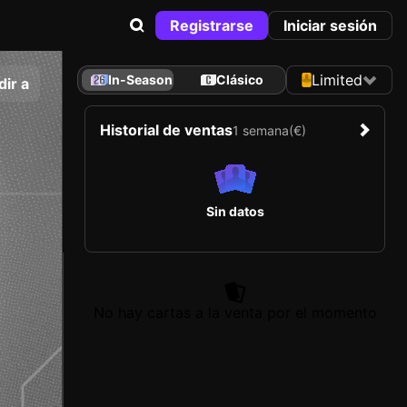
Registrarse
Iniciar sesión
Limited
In-Season
Clásico
ir a
Historial de ventas
1 semana
(€)
Sin datos
No hay cartas a la venta por el momento