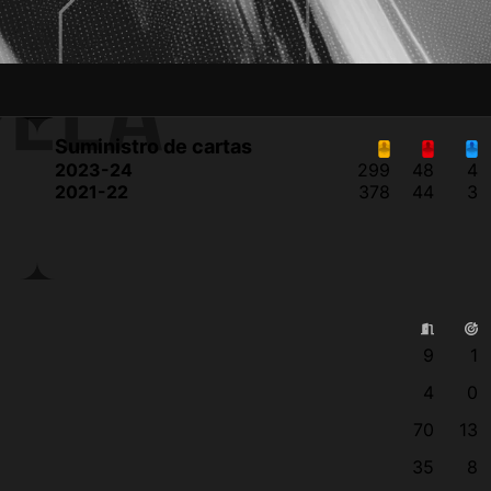
PELA
Suministro de cartas
2023-24
299
48
4
2021-22
378
44
3
9
1
4
0
70
13
35
8