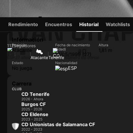
IVÁN CHA
Rendimiento
Encuentros
Historial
Watchlists
Información
Posición
Fecha de nacimiento
Altura
112
Seguidores
(Edad)
Atacante
1,81 m
#0
21/05/1999 (27)
ESP
27 años
Atacante
Tenerife
Número de dorsal
Estado
Nacionalidad
No juega
ESP
Carrera
CLUB
CD Tenerife
2026 - Ahora
Burgos CF
2025 - 2026
CD Eldense
2023 - 2025
CD Unionistas de Salamanca CF
2022 - 2023