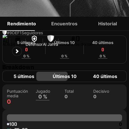
HYSEN MEMOLLA
Rendimiento
Encuentros
Historial
#9
DEF
1
Seguidores
#0
5 últimos
Últimos 10
40 últimos
ALB
34 años
Defensor
Al Jahra
Número de dorsal
0
0
0
0 %
0 %
0 %
Breakdown
5 últimos
Últimos 10
40 últimos
Puntuación
Jugado
Total
Decisivo
media
0 %
0
0
0
100
0