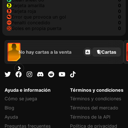
tarjeta amarilla
0
tarjeta roja
0
Error que provoca un gol
0
Penalti concedido
0
goles en propia puerta
0
No hay cartas a la venta
Cartas
Ayuda e información
Términos y condiciones
Cómo se juega
Términos y condiciones
Blog
Términos del mercado
Ayuda
Términos de la API
Preguntas frecuentes
Política de privacidad