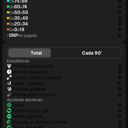
75
99
0
De
a
60
74
0
De
a
50
59
0
De
a
35
49
0
De
a
20
34
0
De
a
0
19
0
De
a
DNP
8
No jugado
Total
Cada 90’
Estadísticas
partido comenzado
0
minutos jugados
0
jugada a balón parado
0
pases logrados
0
Entrada ganada
0
Intercepción lograda
0
Acciones decisivas
goles
0
asistencia de gol
0
Penalti ganado
0
Entrada al último hombre
0
clean sheet 60
0