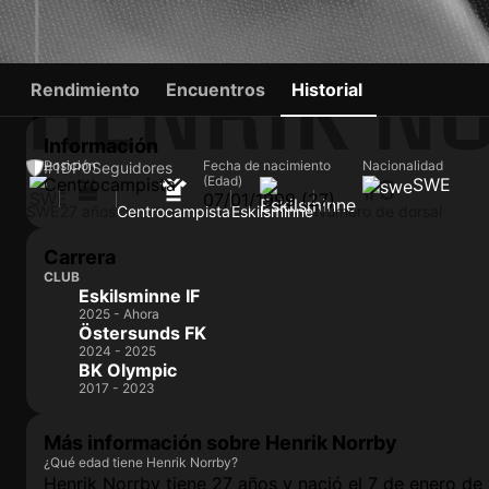
HENRIK N
Rendimiento
Encuentros
Historial
Información
Posición
Fecha de nacimiento
Nacionalidad
#1
DP
0
Seguidores
(Edad)
Centrocampista
SWE
#0
07/01/1999 (27)
SWE
27 años
Centrocampista
Eskilsminne
Número de dorsal
Carrera
CLUB
Eskilsminne IF
2025 - Ahora
Östersunds FK
2024 - 2025
BK Olympic
2017 - 2023
Más información sobre Henrik Norrby
¿Qué edad tiene Henrik Norrby?
Henrik Norrby tiene 27 años y nació el 7 de enero de