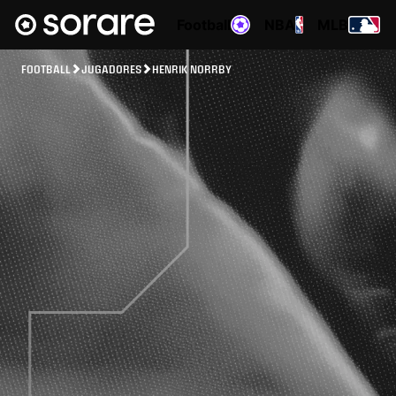
Football
NBA
MLB
FOOTBALL
JUGADORES
HENRIK NORRBY