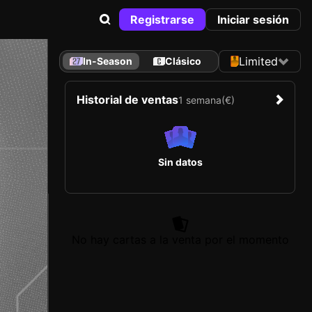
Registrarse
Iniciar sesión
Limited
In-Season
Clásico
Historial de ventas
1 semana
(€)
Sin datos
No hay cartas a la venta por el momento