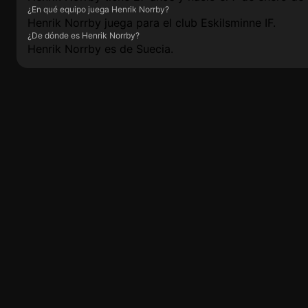
¿En qué equipo juega Henrik Norrby?
Henrik Norrby juega para el club Eskilsminne IF.
¿De dónde es Henrik Norrby?
Henrik Norrby es de Suecia.