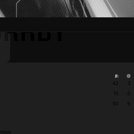
ORRBY
42
3
15
0
50
6
 1999.