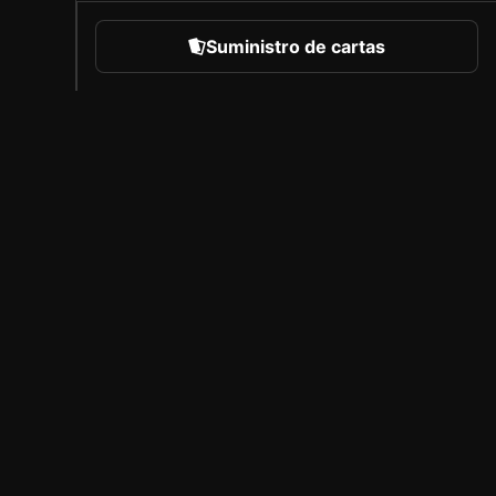
Suministro de cartas
eportes
Acerca de Sorare
Empleo
Programa de creadores
Invitar a amigos
l
Prensa
B
Cobertura
A
Socios con licencia
Aviso legal