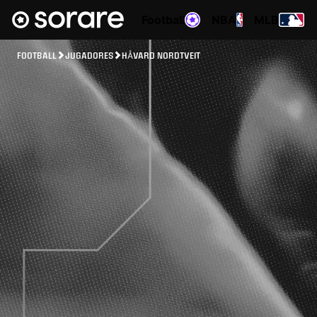
Football
NBA
MLB
FOOTBALL
JUGADORES
HÅVARD NORDTVEIT