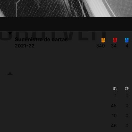
ORDTVEIT
Suministro de cartas
2021-22
340
34
4
1
0
45
0
10
0
46
0