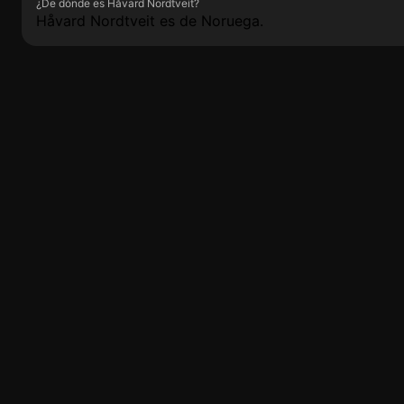
¿De dónde es Håvard Nordtveit?
Håvard Nordtveit es de Noruega.