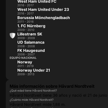
West Ham United FC
2016 - 2017
West Ham United Under 23
2016 - 2017
Borussia Mönchengladbach
2011 - 2016
1. FC Nürnberg
2009 - 2010
Lillestrøm SK
2009 - 2009
UD Salamanca
2008 - 2008
FK Haugesund
2006 - 2007
EQUIPO NACIONAL
Norway
2011 - 2019
Norway Under 21
2009 - 2013
Más información sobre Håvard Nordtveit
¿Qué edad tiene Håvard Nordtveit?
Håvard Nordtveit tiene 36 años y nació el 21 de junio
¿Cuánto mide Håvard Nordtveit?
Håvard Nordtveit mide 1,88 m.