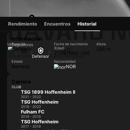
HÅVARD N
Rendimiento
Encuentros
Historial
Información
Posición
Fecha de nacimiento
Altura
19
Seguidores
(Edad)
Defensor
1,88 m
#0
21/06/1990 (36)
NOR
36 años
Defensor
Número de dorsal
Estado
Nacionalidad
Retirado
NOR
Carrera
CLUB
TSG 1899 Hoffenheim II
2021 - 2022
TSG Hoffenheim
2019 - 2022
Fulham FC
2019 - 2019
TSG Hoffenheim
2017 - 2019