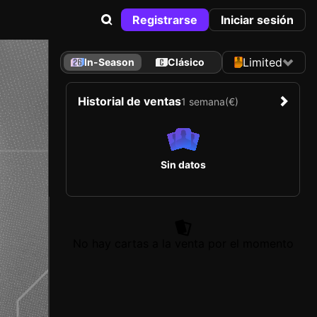
Registrarse
Iniciar sesión
Limited
In-Season
Clásico
Historial de ventas
1 semana
(€)
Sin datos
No hay cartas a la venta por el momento