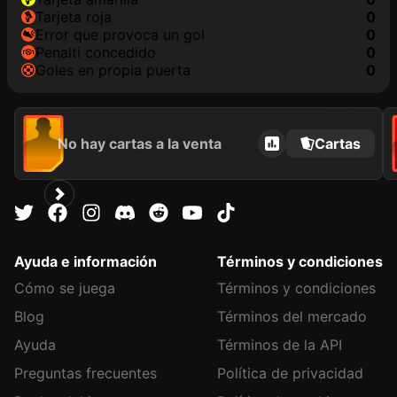
tarjeta roja
0
Error que provoca un gol
0
Penalti concedido
0
goles en propia puerta
0
No hay cartas a la venta
Cartas
Ayuda e información
Términos y condiciones
Cómo se juega
Términos y condiciones
Blog
Términos del mercado
Ayuda
Términos de la API
Preguntas frecuentes
Política de privacidad