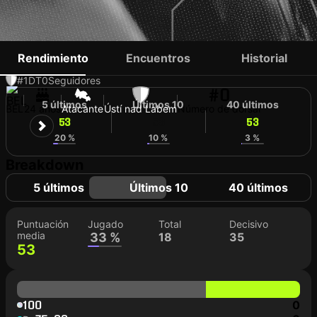
FRANCK IDUMBO
Rendimiento
Encuentros
Historial
#1
DT
0
Seguidores
#0
5 últimos
Últimos 10
40 últimos
BEL
24 años
Atacante
Ústí nad Labem
Número de dorsal
53
53
53
20 %
10 %
3 %
Breakdown
5 últimos
Últimos 10
40 últimos
Puntuación
Jugado
Total
Decisivo
media
33 %
18
35
53
100
0