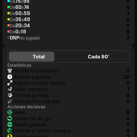
75
99
0
De
a
60
74
0
De
a
50
59
1
De
a
35
49
0
De
a
20
34
0
De
a
0
19
0
De
a
DNP
2
No jugado
Total
Cada 90’
Estadísticas
partido comenzado
0
minutos jugados
20
jugada a balón parado
0
pases logrados
1
Entrada ganada
0
Intercepción lograda
0
Acciones decisivas
goles
0
asistencia de gol
0
Penalti ganado
0
Entrada al último hombre
0
tarjeta amarilla
0