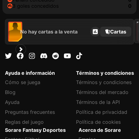
3 goles concedidos
0
202
No hay cartas a la venta
Cartas
Ayuda e información
Términos y condiciones
Cómo se juega
Términos y condiciones
Blog
Términos del mercado
Ayuda
Términos de la API
Preguntas frecuentes
Política de privacidad
Reglas del juego
Política de cookies
Sorare Fantasy Deportes
Acerca de Sorare