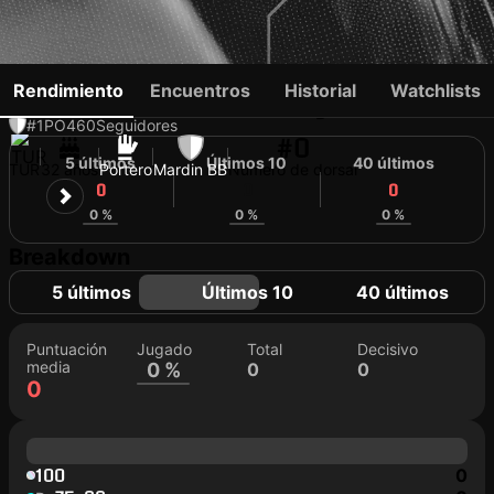
ERCE KARDEŞLER
Rendimiento
Encuentros
Historial
Watchlists
#1
PO
460
Seguidores
#0
5 últimos
Últimos 10
40 últimos
TUR
32 años
Portero
Mardin BB
Número de dorsal
0
0
0
0 %
0 %
0 %
Breakdown
5 últimos
Últimos 10
40 últimos
Puntuación
Jugado
Total
Decisivo
media
0 %
0
0
0
100
0