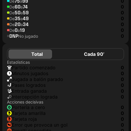
75
99
0
De
a
60
74
0
De
a
50
59
0
De
a
35
49
0
De
a
20
34
0
De
a
0
19
0
De
a
DNP
0
No jugado
Total
Cada 90’
Estadísticas
partido comenzado
0
minutos jugados
0
jugada a balón parado
0
pases logrados
0
Entrada ganada
0
Intercepción lograda
0
Acciones decisivas
portería a cero
0
tarjeta amarilla
0
tarjeta roja
0
Error que provoca un gol
0
Penalti concedido
0