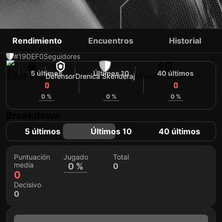
ENEID KODRA
Rendimiento
Encuentros
Historial
#19
DEF
0
Seguidores
#0
5 últimos
Últimos 10
40 últimos
ALB
26 años
Defensor
Drenica Skënderaj
Número de dorsal
0
0
0
0 %
0 %
0 %
Breakdown
5 últimos
Últimos 10
40 últimos
Puntuación
Jugado
Total
media
0 %
0
0
Decisivo
0