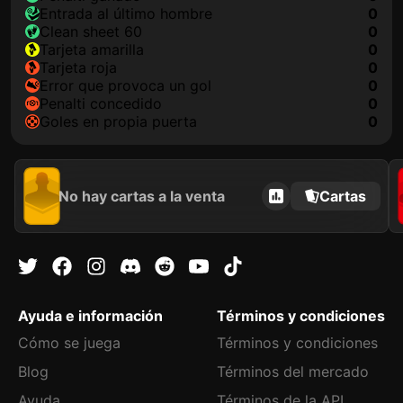
Entrada al último hombre
0
clean sheet 60
0
tarjeta amarilla
0
tarjeta roja
0
Error que provoca un gol
0
Penalti concedido
0
goles en propia puerta
0
No hay cartas a la venta
Cartas
Ayuda e información
Términos y condiciones
Cómo se juega
Términos y condiciones
Blog
Términos del mercado
Ayuda
Términos de la API