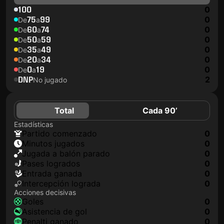
100
0
75
99
0
De
a
60
74
0
De
a
50
59
0
De
a
35
49
0
De
a
20
34
0
De
a
0
19
0
De
a
DNP
2
No jugado
Total
Cada 90’
Estadísticas
partido comenzado
0
minutos jugados
0
jugada a balón parado
0
pases logrados
0
Entrada ganada
0
Intercepción lograda
0
Acciones decisivas
goles
0
asistencia de gol
0
Penalti ganado
0