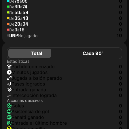
75
99
0
De
a
60
74
0
De
a
50
59
0
De
a
35
49
0
De
a
20
34
0
De
a
0
19
0
De
a
DNP
10
No jugado
Total
Cada 90’
Estadísticas
partido comenzado
0
minutos jugados
0
jugada a balón parado
0
pases logrados
0
Entrada ganada
0
Intercepción lograda
0
Acciones decisivas
goles
0
asistencia de gol
0
Penalti ganado
0
Entrada al último hombre
0
tarjeta amarilla
0