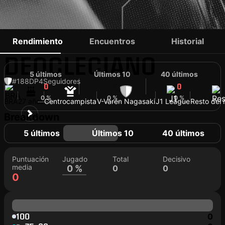
EMERSON
Rendimiento
Encuentros
Historial
DEOCLECIANO
5 últimos
Últimos 10
40 últimos
#188
DP
4
Seguidores
0
0
0
0 %
0 %
0 %
BRA
27 años
Centrocampista
V-Varen Nagasaki
J1 League
Resto del
Breakdown
5 últimos
Últimos 10
40 últimos
Puntuación
Jugado
Total
Decisivo
media
0 %
0
0
0
100
0