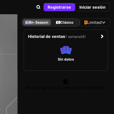
Registrarse
Iniciar sesión
Limited
In-Season
Clásico
Historial de ventas
1 semana
(€)
Sin datos
No hay cartas a la venta por el momento