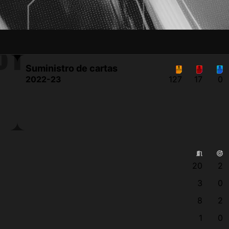
BI
Suministro de cartas
2022-23
127
17
0
20
2
3
0
8
2
1
0