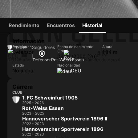
EKIN ÇELE
Rendimiento
Encuentros
Historial
Información
Posición
Fecha de nacimiento
Altura
#12
DEF
11
Seguidores
(Edad)
Defensor
1,84 m
#17
06/06/2000 (26)
DEU
26 años
Defensor
Rot-Weiss Essen
Número de dorsal
Estado
Nacionalidad
No juega
DEU
Carrera
CLUB
1. FC Schweinfurt 1905
2025 - 2026
Rot-Weiss Essen
2023 - 2025
Hannoverscher Sportverein 1896 II
2022 - 2023
Hannoverscher Sportverein 1896
2022 - 2023