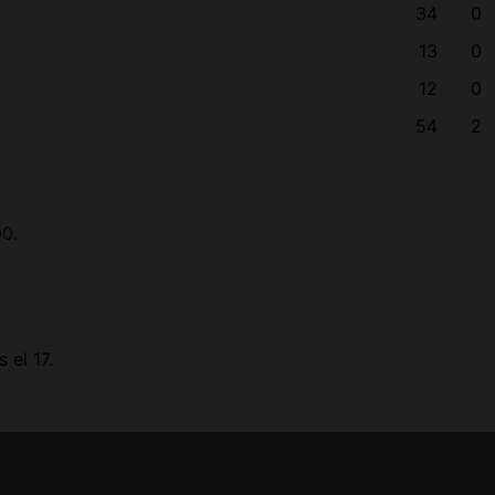
34
0
13
0
12
0
54
2
00.
 el 17.