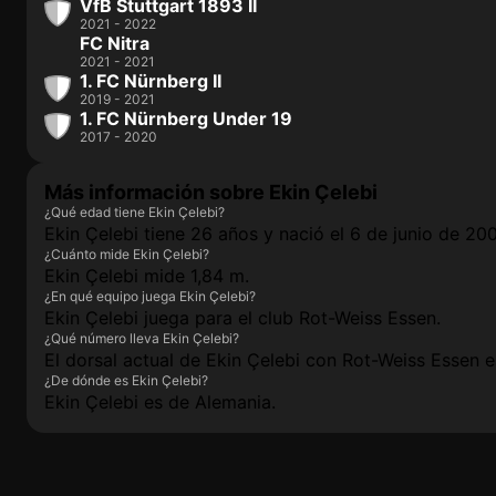
VfB Stuttgart 1893 II
2021 - 2022
FC Nitra
2021 - 2021
1. FC Nürnberg II
2019 - 2021
1. FC Nürnberg Under 19
2017 - 2020
Más información sobre Ekin Çelebi
¿Qué edad tiene Ekin Çelebi?
Ekin Çelebi tiene 26 años y nació el 6 de junio de 20
¿Cuánto mide Ekin Çelebi?
Ekin Çelebi mide 1,84 m.
¿En qué equipo juega Ekin Çelebi?
Ekin Çelebi juega para el club Rot-Weiss Essen.
¿Qué número lleva Ekin Çelebi?
El dorsal actual de Ekin Çelebi con Rot-Weiss Essen es
¿De dónde es Ekin Çelebi?
Ekin Çelebi es de Alemania.