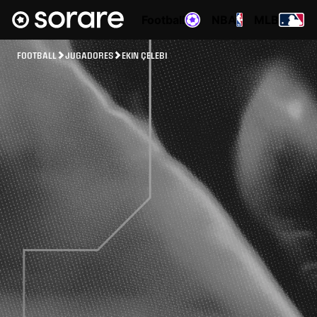
Football
NBA
MLB
FOOTBALL
JUGADORES
EKIN ÇELEBI