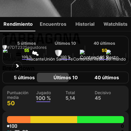
CRISTIAN
Rendimiento
Encuentros
Historial
Watchlists
TARRAGONA
5 últimos
Últimos 10
40 últimos
#7
DT
232
Seguidores
55
50
50
100 %
100 %
85 %
ARG
35 años
Atacante
Unión Santa Fe
Contender
Resto del mundo
Nú
Breakdown
5 últimos
Últimos 10
40 últimos
Puntuación
Jugado
Total
Decisivo
media
100 %
5,14
45
50
100
0