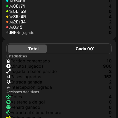
75
99
0
De
a
60
74
4
De
a
50
59
0
De
a
35
49
4
De
a
20
34
2
De
a
0
19
0
De
a
DNP
0
No jugado
Total
Cada 90’
Estadísticas
partido comenzado
10
minutos jugados
900
jugada a balón parado
2
pases logrados
153
Entrada ganada
2
Intercepción lograda
0
Acciones decisivas
goles
4
asistencia de gol
0
Penalti ganado
0
Entrada al último hombre
0
tarjeta amarilla
2