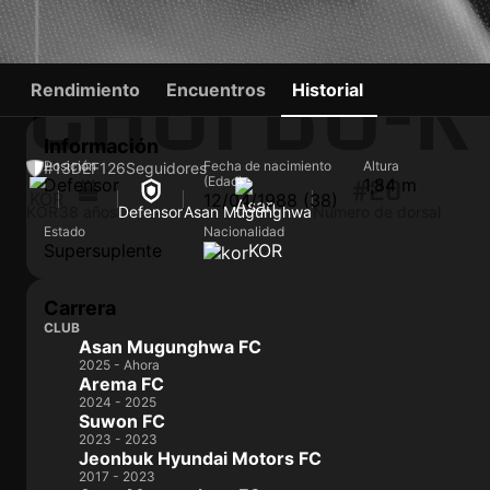
CHOI BO-
Rendimiento
Encuentros
Historial
Información
Posición
Fecha de nacimiento
Altura
#13
DEF
126
Seguidores
(Edad)
Defensor
1,84 m
#20
12/04/1988 (38)
KOR
38 años
Defensor
Asan Mugunghwa
Número de dorsal
Estado
Nacionalidad
Supersuplente
KOR
Carrera
CLUB
Asan Mugunghwa FC
2025 - Ahora
Arema FC
2024 - 2025
Suwon FC
2023 - 2023
Jeonbuk Hyundai Motors FC
2017 - 2023