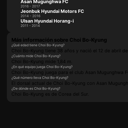
Asan Mugunghwa FC
2016 - 2017
Jeonbuk Hyundai Motors FC
2014 - 2016
Ulsan Hyundai Horang-i
2011 - 2014
Más información sobre Choi Bo-Kyung
¿Qué edad tiene Choi Bo-Kyung?
Choi Bo-Kyung tiene 38 años y nació el 12 de abril de
¿Cuánto mide Choi Bo-Kyung?
Choi Bo-Kyung mide 1,84 m.
¿En qué equipo juega Choi Bo-Kyung?
Choi Bo-Kyung juega para el club Asan Mugunghwa F
¿Qué número lleva Choi Bo-Kyung?
El dorsal actual de Choi Bo-Kyung con Asan Mugungh
¿De dónde es Choi Bo-Kyung?
Choi Bo-Kyung es de Corea del Sur.