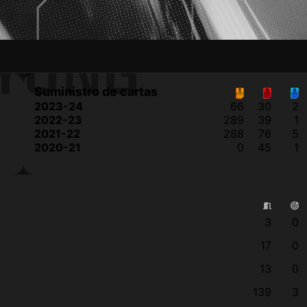
KYUNG
Suministro de cartas
2023-24
66
30
2
2022-23
289
39
1
2021-22
288
76
5
2020-21
0
45
1
3
0
17
0
13
0
139
3