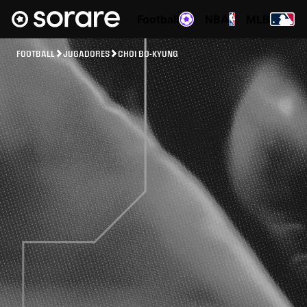
Football
NBA
MLB
FOOTBALL
JUGADORES
CHOI BO-KYUNG