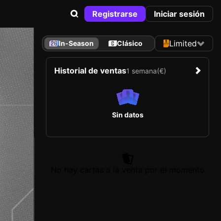
Registrarse
Iniciar sesión
Limited
In-Season
Clásico
Historial de ventas
1 semana
(€)
Sin datos
No hay cartas a la venta por el momento