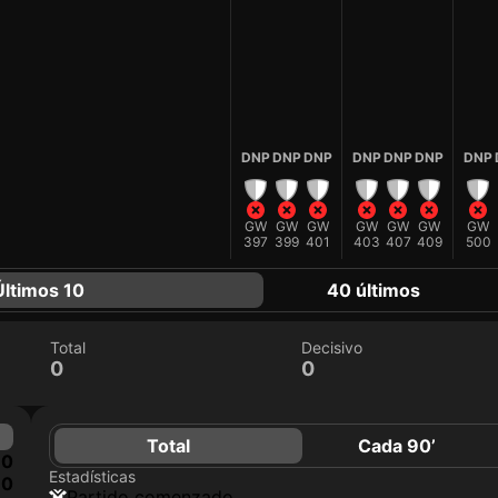
DNP
DNP
DNP
DNP
DNP
DNP
DNP
GW
GW
GW
GW
GW
GW
GW
397
399
401
403
407
409
500
Últimos 10
40 últimos
Total
Decisivo
0
0
Total
Cada 90’
0
Estadísticas
0
partido comenzado