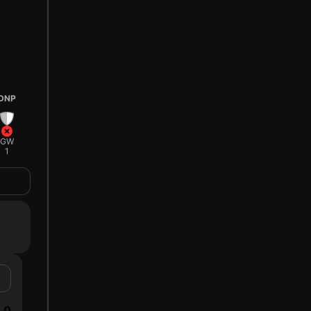
DNP
GW
1
0