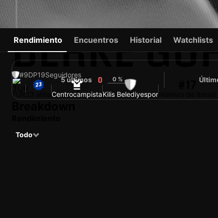
BERKE GÜ
Rendimiento
Encuentros
Historial
Watchlists
#9
DP
19
Seguidores
5 últimos
0 %
Últim
0
#17
TUR
23 años
Centrocampista
Kilis Belediyespor
Número de dorsal
Breakdown
Rendimiento
Todo