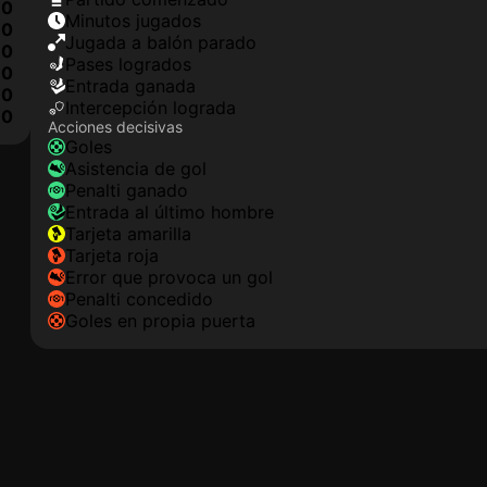
0
minutos jugados
0
jugada a balón parado
0
pases logrados
0
Entrada ganada
0
Intercepción lograda
10
Acciones decisivas
goles
asistencia de gol
Penalti ganado
Entrada al último hombre
tarjeta amarilla
tarjeta roja
Error que provoca un gol
Penalti concedido
goles en propia puerta