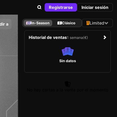
Registrarse
Iniciar sesión
Limited
In-Season
Clásico
ir a
Historial de ventas
1 semana
(€)
Sin datos
No hay cartas a la venta por el momento