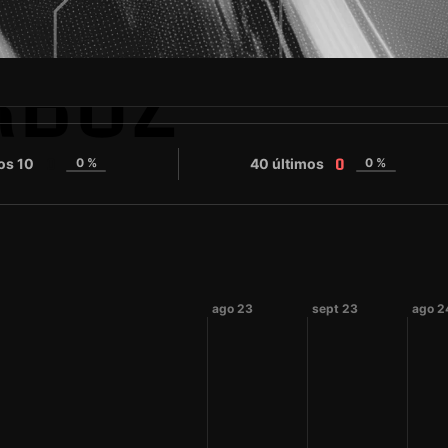
RBÜZ
os 10
0 %
40 últimos
0 %
0
0
ago 23
sept 23
ago 2