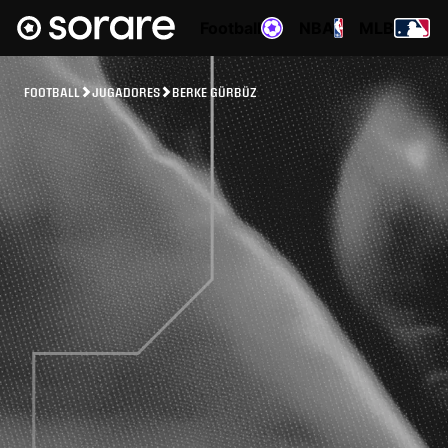
Football
NBA
MLB
FOOTBALL
JUGADORES
BERKE GÜRBÜZ