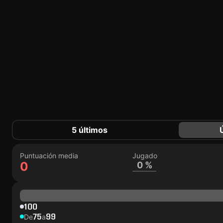
5 últimos
Puntuación media
Jugado
0
0 %
100
75
99
De
a