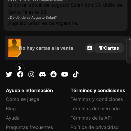
El dorsal actual de Augusto Solari con CA Unión de
Santa Fe es el 23.
¿De dónde es Augusto Solari?
Augusto Solari es de Argentina.
2021
No hay cartas a la venta
Cartas
Ayuda e información
Términos y condiciones
Cómo se juega
Términos y condiciones
Blog
Términos del mercado
Ayuda
Términos de la API
Preguntas frecuentes
Política de privacidad