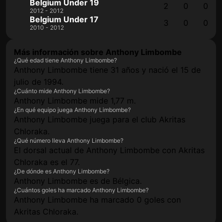
Belgium Under 19
2
0
0
2012 - 2012
Belgium Under 17
3
0
0
2010 - 2012
Más información sobre Anthony Limbombe
¿Qué edad tiene Anthony Limbombe?
Anthony Limbombe tiene 31 años y nació el 15 de
julio de 1994.
¿Cuánto mide Anthony Limbombe?
Anthony Limbombe mide 1,77 m.
¿En qué equipo juega Anthony Limbombe?
Anthony Limbombe juega para el club Akritas
Chloraka.
¿Qué número lleva Anthony Limbombe?
El dorsal actual de Anthony Limbombe con Akritas
Chloraka es el 77.
¿De dónde es Anthony Limbombe?
Anthony Limbombe es de Bélgica.
¿Cuántos goles ha marcado Anthony Limbombe?
Anthony Limbombe ha marcado 0 goles con
Akritas Chloraka.