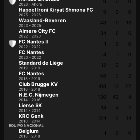
9
0
0
2026 - Ahora
Hapoel Ironi Kiryat Shmona FC
9
0
0
2025 - 2026
Waasland-Beveren
48
10
13
2023 - 2025
Almere City FC
34
6
6
2022 - 2023
FC Nantes II
1
0
0
2022 - 2022
FC Nantes
4
1
0
2020 - 2022
Standard de Liège
12
2
2
2019 - 2019
FC Nantes
58
2
2
2018 - 2019
Club Brugge KV
108
12
22
2016 - 2018
N.E.C. Nijmegen
130
42
4
2014 - 2016
Lierse SK
14
4
2
2014 - 2014
KRC Genk
124
4
14
2010 - 2014
EQUIPO NACIONAL
Belgium
1
0
0
2018 - 2018