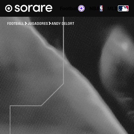
Football
NBA
MLB
FOOTBALL
JUGADORES
ANDY DELORT