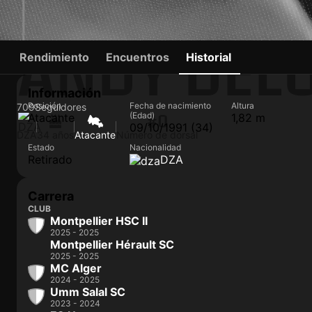
ANDY DEL
Rendimiento
Encuentros
Historial
Información
Posición
Fecha de nacimiento
Altura
709
Seguidores
(Edad)
Atacante
1,82 m
#0
09/10/1991 (34)
DZA
34 años
Atacante
Número de dorsal
Estado
Nacionalidad
Retirado
DZA
Carrera
CLUB
Montpellier HSC II
2025 - 2025
Montpellier Hérault SC
2025 - 2025
MC Alger
2024 - 2025
Umm Salal SC
2023 - 2024