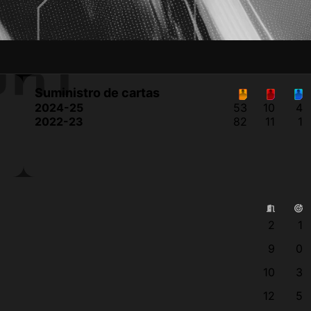
ORT
Suministro de cartas
2024-25
53
10
4
2022-23
82
11
1
2
1
9
0
10
3
12
5