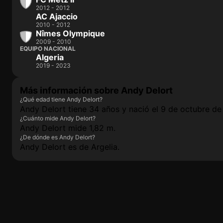
2012 - 2012
AC Ajaccio
2010 - 2012
Nîmes Olympique
2009 - 2010
EQUIPO NACIONAL
Algeria
2019 - 2023
Más información sobre Andy Delort
¿Qué edad tiene Andy Delort?
Andy Delort tiene 34 años y nació el 9 de octubre de
¿Cuánto mide Andy Delort?
Andy Delort mide 1,82 m.
¿De dónde es Andy Delort?
Andy Delort es de Argelia.