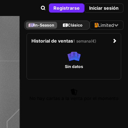
Registrarse
Iniciar sesión
Limited
In-Season
Clásico
Historial de ventas
1 semana
(€)
Sin datos
No hay cartas a la venta por el momento