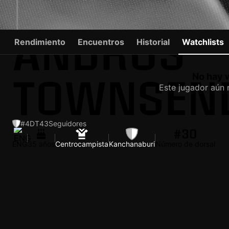
ANDROS
Rendimiento
Encuentros
Historial
Watchlists
TOWNSEN
No hay w
Este jugador aún n
#4
DT
43
Seguidores
#30
ENG
35 años
Centrocampista
Kanchanaburi
Número de dorsal