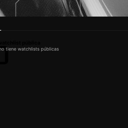
D
atchlist pública
o tiene watchlists públicas