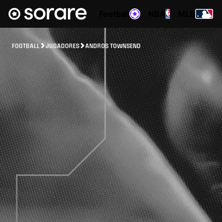
Football
NBA
MLB
FOOTBALL
JUGADORES
ANDROS TOWNSEND