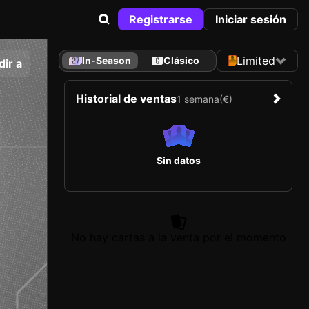
Registrarse
Iniciar sesión
Limited
In-Season
Clásico
ir a
Historial de ventas
1 semana
(€)
Sin datos
No hay cartas a la venta por el momento