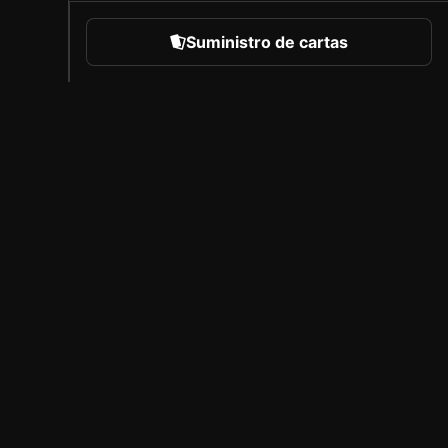
Suministro de cartas
eportes
Acerca de Sorare
Empleo
Programa de creadores
Invitar a amigos
l
Prensa
B
Cobertura
A
Socios con licencia
Aviso legal