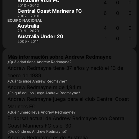
Brisbane Roar FC
4
0
0
2010 - 2012
Central Coast Mariners FC
6
0
0
2007 - 2010
EQUIPO NACIONAL
Australia
4
0
0
2019 - 2023
Australia Under 20
1
0
0
2009 - 2011
Más información sobre Andrew Redmayne
¿Qué edad tiene Andrew Redmayne?
Andrew Redmayne tiene 37 años y nació el 13 de
enero de 1989.
¿Cuánto mide Andrew Redmayne?
Andrew Redmayne mide 1,94 m.
¿En qué equipo juega Andrew Redmayne?
Andrew Redmayne juega para el club Central Coast
Mariners FC.
¿Qué número lleva Andrew Redmayne?
El dorsal actual de Andrew Redmayne con Central
Coast Mariners FC es el 30.
¿De dónde es Andrew Redmayne?
Andrew Redmayne es de Australia.