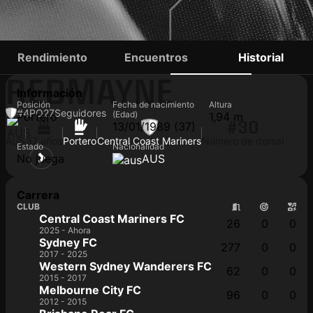
ANDREW
Rendimiento
Encuentros
Historial
REDMAYNE
Información
Posición
Fecha de nacimiento
Altura
#4
PO
27
Seguidores
(Edad)
Portero
1,94 m
#30
13/01/1989 (37)
AUS
37 años
Portero
Central Coast Mariners
Número de dorsal
Estado
Nacionalidad
No juega
AUS
Carrera
CLUB
Central Coast Mariners FC
26
0
0
2025 - Ahora
Sydney FC
277
0
0
2017 - 2025
Western Sydney Wanderers FC
62
0
0
2015 - 2017
Melbourne City FC
96
0
0
2012 - 2015