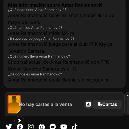
Más información sobre Amar Rahmanović
¿Qué edad tiene Amar Rahmanović?
Amar Rahmanović tiene 32 años y nació el 13 de
mayo de 1994.
¿Cuánto mide Amar Rahmanović?
Amar Rahmanović mide 1,91 m.
¿En qué equipo juega Amar Rahmanović?
Amar Rahmanović juega para el club PFK Krylya
Sovetov Samara.
¿Qué número lleva Amar Rahmanović?
El dorsal actual de Amar Rahmanović con PFK
Krylya Sovetov Samara es el 11.
¿De dónde es Amar Rahmanović?
Amar Rahmanović es de Bosnia y Herzegovina.
2021
No hay cartas a la venta
Cartas