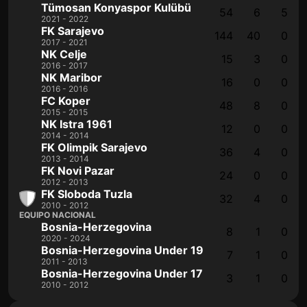
Tümosan Konyaspor Kulübü
54
6
5
2021 - 2022
FK Sarajevo
144
40
0
2017 - 2021
NK Celje
15
3
0
2016 - 2017
NK Maribor
16
0
0
2016 - 2016
FC Koper
48
8
0
2015 - 2015
NK Istra 1961
12
0
0
2014 - 2014
FK Olimpik Sarajevo
36
4
0
2013 - 2014
FK Novi Pazar
24
0
0
2012 - 2013
FK Sloboda Tuzla
32
4
0
2010 - 2012
EQUIPO NACIONAL
Bosnia-Herzegovina
8
1
0
2020 - 2024
Bosnia-Herzegovina Under 19
7
1
0
2011 - 2013
Bosnia-Herzegovina Under 17
3
1
0
2010 - 2012