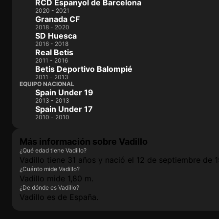
RCD Espanyol de Barcelona
2020 - 2021
Granada CF
2018 - 2020
SD Huesca
2016 - 2018
Real Betis
2011 - 2016
Betis Deportivo Balompié
2011 - 2013
EQUIPO NACIONAL
Spain Under 19
2013 - 2013
Spain Under 17
2010 - 2010
Más información sobre Vadillo
¿Qué edad tiene Vadillo?
Vadillo tiene 31 años y nació el 12 de septiembre de 
¿Cuánto mide Vadillo?
Vadillo mide 1,80 m.
¿De dónde es Vadillo?
Vadillo es de España.