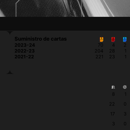
Suministro de cartas
2023-24
70
4
2
2022-23
204
28
1
2021-22
221
23
1
8
1
22
0
17
3
3
0