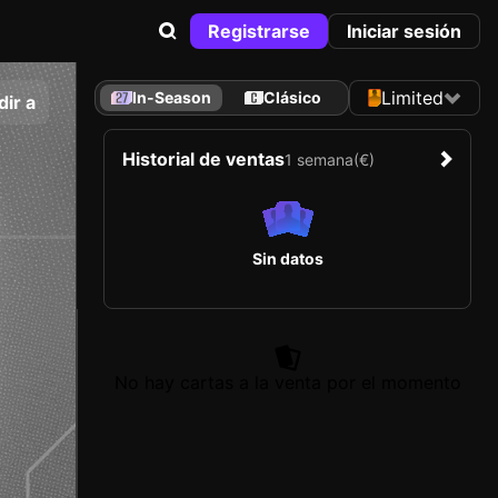
Registrarse
Iniciar sesión
Limited
In-Season
Clásico
ir a
Historial de ventas
1 semana
(€)
Sin datos
No hay cartas a la venta por el momento