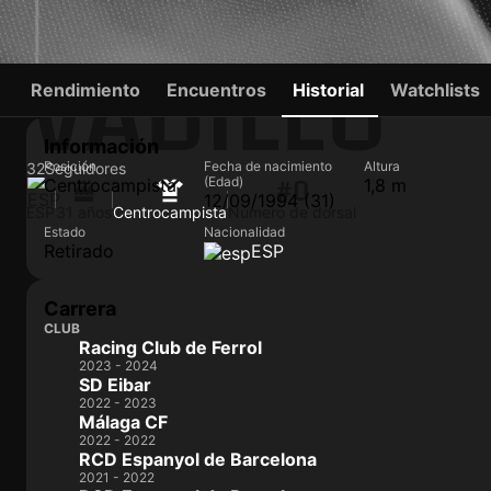
VADILLO
Rendimiento
Encuentros
Historial
Watchlists
Información
Posición
Fecha de nacimiento
Altura
32
Seguidores
(Edad)
Centrocampista
1,8 m
#0
12/09/1994 (31)
ESP
31 años
Centrocampista
Número de dorsal
Estado
Nacionalidad
Retirado
ESP
Carrera
CLUB
Racing Club de Ferrol
2023 - 2024
SD Eibar
2022 - 2023
Málaga CF
2022 - 2022
RCD Espanyol de Barcelona
2021 - 2022