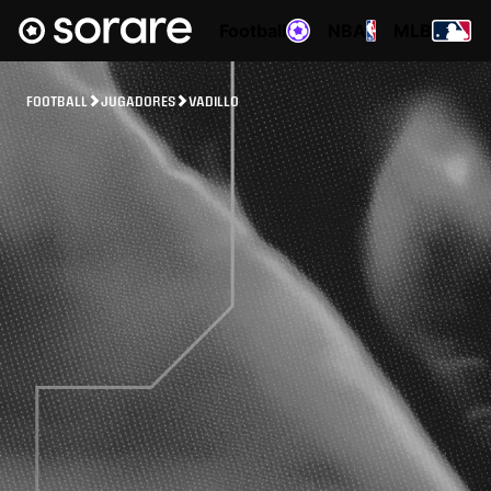
Football
NBA
MLB
FOOTBALL
JUGADORES
VADILLO