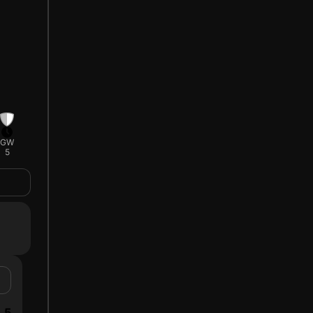
GW
5
5