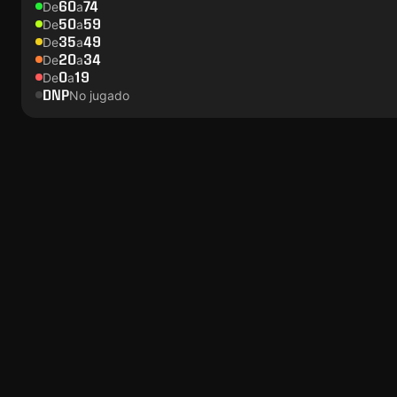
60
74
De
a
50
59
De
a
35
49
De
a
20
34
De
a
0
19
De
a
DNP
No jugado