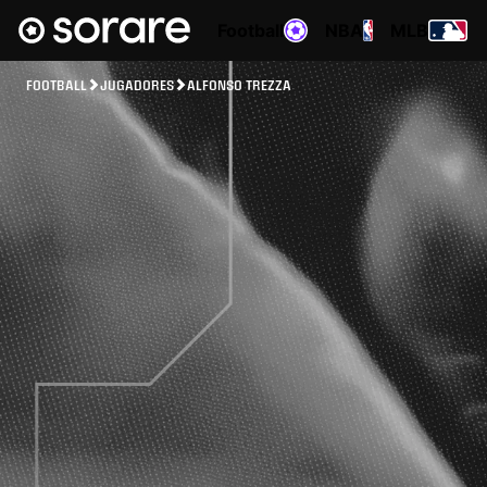
Football
NBA
MLB
FOOTBALL
JUGADORES
ALFONSO TREZZA