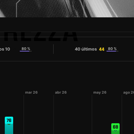
TREZZA
os 10
80 %
40 últimos
80 %
41
44
mar 26
abr 26
may 26
ago 2
76
68