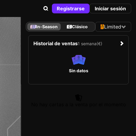
Registrarse
Iniciar sesión
Limited
In-Season
Clásico
Historial de ventas
1 semana
(€)
Sin datos
No hay cartas a la venta por el momento