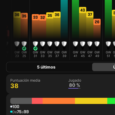
43
37
36
36
35
35
33
32
26
9
W
GW
GW
GW
GW
GW
GW
GW
GW
GW
GW
GW
GW
GW
5
21
23
25
31
33
35
37
39
41
45
47
49
51
5 últimos
Puntuación media
Jugado
38
80 %
100
75
99
De
a