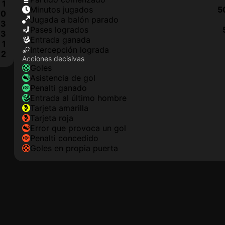
1
minutos jugados
5
0
jugada a balón parado
3
pases logrados
3
Entrada ganada
1
Intercepción lograda
2
Acciones decisivas
goles
asistencia de gol
Penalti ganado
Entrada al último hombre
tarjeta amarilla
tarjeta roja
Error que provoca un gol
Penalti concedido
goles en propia puerta