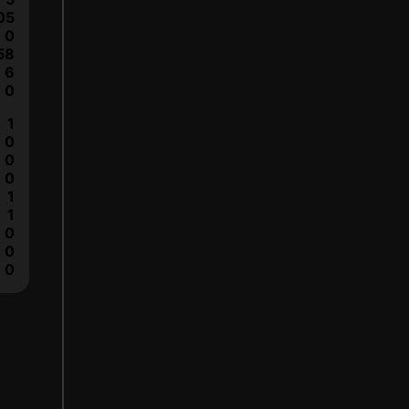
05
0
58
6
0
1
0
0
0
1
1
0
0
0