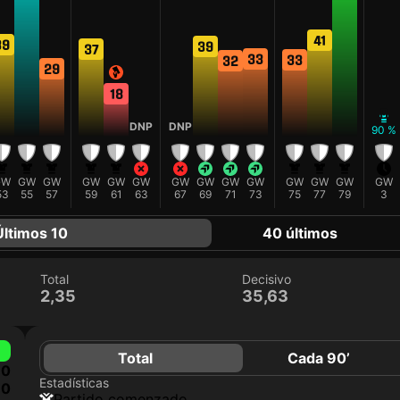
41
39
39
37
33
33
32
29
18
D
DNP
DNP
90 %
GW
GW
GW
GW
GW
GW
GW
GW
GW
GW
GW
GW
GW
GW
53
55
57
59
61
63
67
69
71
73
75
77
79
3
Últimos 10
40 últimos
Total
Decisivo
2,35
35,63
Total
Cada 90’
0
Estadísticas
0
partido comenzado