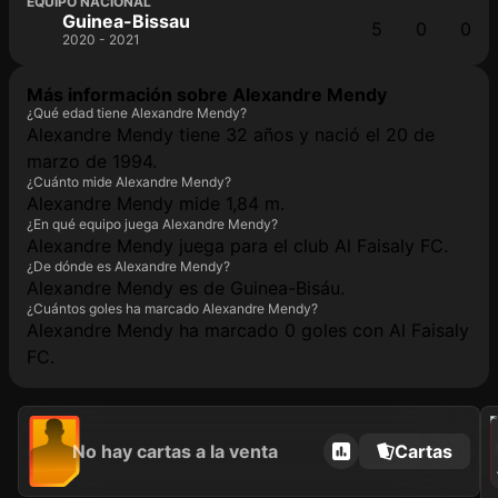
EQUIPO NACIONAL
Guinea-Bissau
5
0
0
2020 - 2021
Más información sobre Alexandre Mendy
¿Qué edad tiene Alexandre Mendy?
Alexandre Mendy tiene 32 años y nació el 20 de
marzo de 1994.
¿Cuánto mide Alexandre Mendy?
Alexandre Mendy mide 1,84 m.
¿En qué equipo juega Alexandre Mendy?
Alexandre Mendy juega para el club Al Faisaly FC.
¿De dónde es Alexandre Mendy?
Alexandre Mendy es de Guinea-Bisáu.
¿Cuántos goles ha marcado Alexandre Mendy?
Alexandre Mendy ha marcado 0 goles con Al Faisaly
FC.
202
No hay cartas a la venta
Cartas