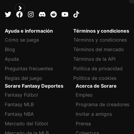
Ayuda e información
Términos y condiciones
Cómo se juega
Términos y condiciones
Blog
Términos del mercado
Ayuda
Términos de la API
Preguntas frecuentes
Política de privacidad
Reglas del juego
Política de cookies
Sorare Fantasy Deportes
Acerca de Sorare
Fantasy Fútbol
Empleo
Fantasy MLB
Programa de creadores
Fantasy NBA
Invitar a amigos
Mercado del fútbol
Prensa
Mercado de la MLB
Cobertura