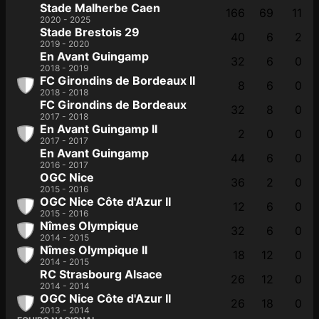
Stade Malherbe Caen
166
69
11
2020 - 2025
Stade Brestois 29
40
6
2
2019 - 2020
En Avant Guingamp
32
6
0
2018 - 2019
FC Girondins de Bordeaux II
8
6
0
2018 - 2018
FC Girondins de Bordeaux
32
8
0
2017 - 2018
En Avant Guingamp II
2
0
0
2017 - 2017
En Avant Guingamp
44
6
0
2016 - 2017
OGC Nice
36
2
0
2015 - 2016
OGC Nice Côte d'Azur II
12
6
0
2015 - 2016
Nîmes Olympique
32
6
0
2014 - 2015
Nîmes Olympique II
18
12
0
2014 - 2015
RC Strasbourg Alsace
26
12
0
2014 - 2014
OGC Nice Côte d'Azur II
26
18
0
2013 - 2014