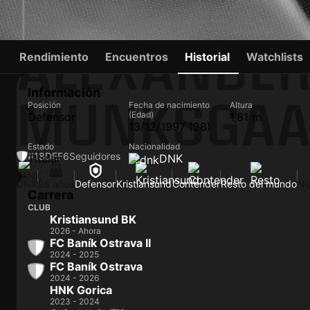
ALEXANDE
Rendimiento
Encuentros
Historial
Watchlists
Información
MUNKSGAA
Posición
Fecha de nacimiento
Altura
(Edad)
Defensor
1,81 m
13/12/1997 (28)
Estado
Nacionalidad
#18
DEF
6
Seguidores
Titular
DNK
DNK
28 años
Defensor
Kristiansund
Contender
Resto del mundo
Nú
Carrera
CLUB
Kristiansund BK
2026 - Ahora
FC Baník Ostrava II
2024 - 2025
FC Baník Ostrava
2024 - 2026
HNK Gorica
2023 - 2024