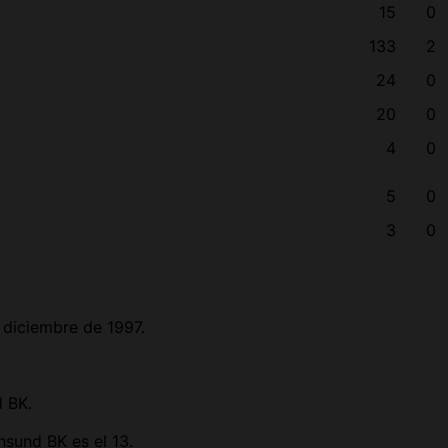
15
0
133
2
24
0
20
0
4
0
5
0
3
0
 diciembre de 1997.
d BK.
nsund BK es el 13.