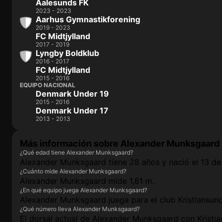
Aalesunds FK
2023 - 2023
Aarhus Gymnastikforening
2019 - 2023
FC Midtjylland
2017 - 2019
Lyngby Boldklub
2016 - 2017
FC Midtjylland
2015 - 2016
EQUIPO NACIONAL
Denmark Under 19
2015 - 2016
Denmark Under 17
2013 - 2013
Más información sobre Alexander Munksgaard
¿Qué edad tiene Alexander Munksgaard?
Alexander Munksgaard tiene 28 años y nació el 13 de
¿Cuánto mide Alexander Munksgaard?
Alexander Munksgaard mide 1,81 m.
¿En qué equipo juega Alexander Munksgaard?
Alexander Munksgaard juega para el club Kristiansun
¿Qué número lleva Alexander Munksgaard?
El dorsal actual de Alexander Munksgaard con Kristia