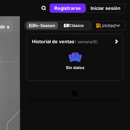
Registrarse
Iniciar sesión
Limited
In-Season
Clásico
ir a
Historial de ventas
1 semana
(€)
Sin datos
No hay cartas a la venta por el momento