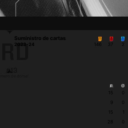
R
Suministro de cartas
RD
2023-24
146
37
2
#13
mero de dorsal
15
0
9
0
15
1
28
0