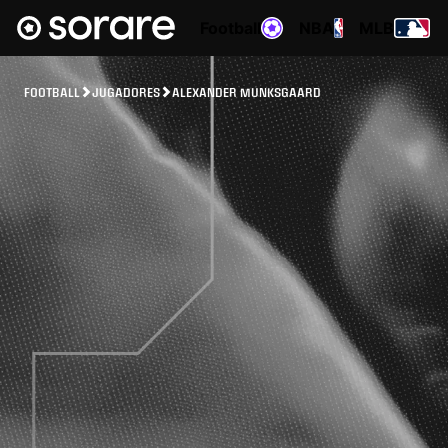
Football
NBA
MLB
FOOTBALL
JUGADORES
ALEXANDER MUNKSGAARD