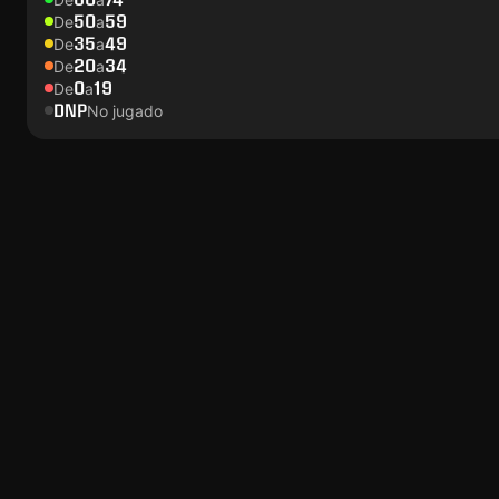
50
59
De
a
35
49
De
a
20
34
De
a
0
19
De
a
DNP
No jugado