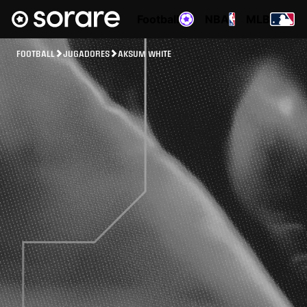
Football
NBA
MLB
FOOTBALL
JUGADORES
AKSUM WHITE