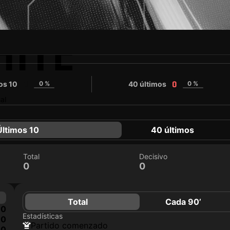
ITE
os 10
0 %
40 últimos
0 %
0
0
al
Últimos 10
40 últimos
Total
Decisivo
0
0
Total
Cada 90’
0
Estadísticas
0
partido comenzado
0