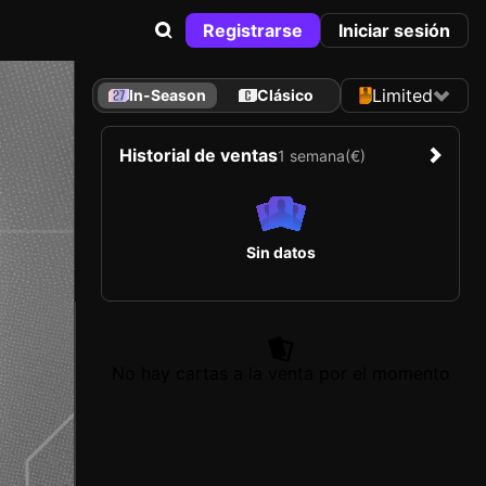
Registrarse
Iniciar sesión
Limited
In-Season
Clásico
Historial de ventas
1 semana
(€)
Sin datos
No hay cartas a la venta por el momento