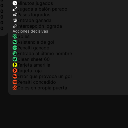
minutos jugados
0
jugada a balón parado
0
pases logrados
0
Entrada ganada
0
Intercepción lograda
0
Acciones decisivas
goles
asistencia de gol
Penalti ganado
Entrada al último hombre
clean sheet 60
tarjeta amarilla
tarjeta roja
Error que provoca un gol
Penalti concedido
goles en propia puerta