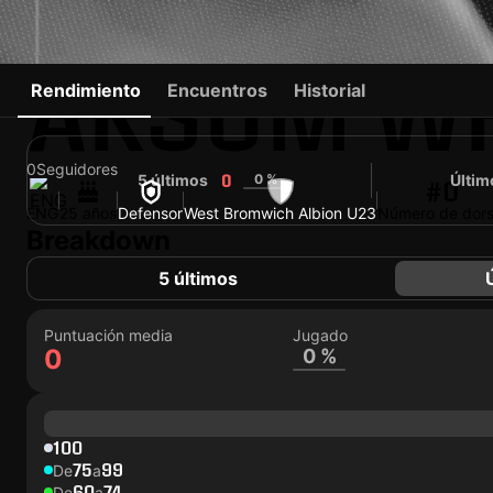
AKSUM WH
Rendimiento
Encuentros
Historial
0
Seguidores
5 últimos
0 %
Últim
0
#0
ENG
25 años
Defensor
West Bromwich Albion U23
Número de dors
Breakdown
5 últimos
Puntuación media
Jugado
0
0 %
100
75
99
De
a
60
74
De
a