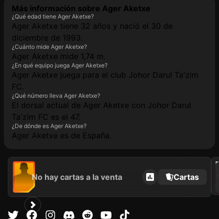
Más información sobre Ager Aketxe
¿Qué edad tiene Ager Aketxe?
Ager Aketxe tiene 32 años y nació el 30 de
diciembre de 1993.
¿Cuánto mide Ager Aketxe?
Ager Aketxe mide 1,74 m.
¿En qué equipo juega Ager Aketxe?
Ager Aketxe juega para el club Johor Darul Ta'zim
FC.
¿Qué número lleva Ager Aketxe?
El dorsal actual de Ager Aketxe con Johor Darul
Ta'zim FC es el 47.
¿De dónde es Ager Aketxe?
Ager Aketxe es de España.
202
No hay cartas a la venta
Cartas