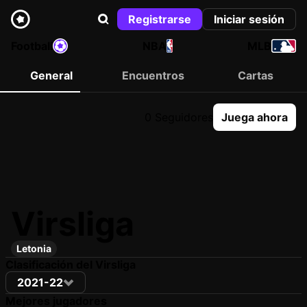
Registrarse
Iniciar sesión
Football
NBA
MLB
General
Encuentros
Cartas
0 Seguidores
Juega ahora
Virsliga
Letonia
Clasificación del Virsliga
2021-22
Mejores jugadores