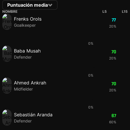
Puntuación media
NOMBRE
L5
L15
Frenks Orols
77
Goalkeeper
20%
77
0%
Baba Musah
70
Defender
20%
70
0%
Ahmed Ankrah
70
Midfielder
20%
70
0%
Sebastián Aranda
67
Defender
60%