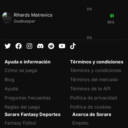
53
0%
Rihards Matrevics
61
Goalkeeper
60%
61
0%
Ayuda e información
Términos y condiciones
Cómo se juega
Términos y condiciones
Blog
Términos del mercado
Ayuda
Términos de la API
Preguntas frecuentes
Política de privacidad
Reglas del juego
Política de cookies
Sorare Fantasy Deportes
Acerca de Sorare
Fantasy Fútbol
Empleo