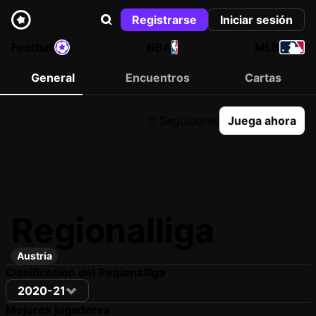
Registrarse
Iniciar sesión
Football
NBA
MLB
General
Encuentros
Cartas
0 Seguidores
Juega ahora
Regionalliga
Austria
Clasificación del Regionalliga
2020-21
Mejores jugadores