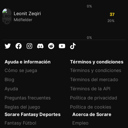
0%
Leonit Zeqiri
37
Midfielder
20%
37
0%
Ayuda e información
Términos y condiciones
Cómo se juega
Términos y condiciones
Blog
Términos del mercado
Ayuda
Términos de la API
Preguntas frecuentes
Política de privacidad
Reglas del juego
Política de cookies
Sorare Fantasy Deportes
Acerca de Sorare
Fantasy Fútbol
Empleo