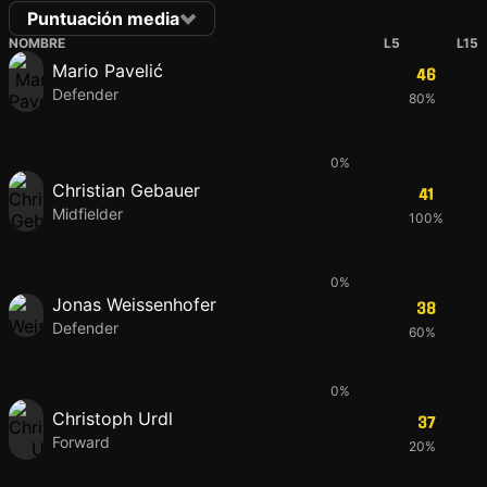
Puntuación media
NOMBRE
L5
L15
Mario Pavelić
46
Defender
80%
46
0%
Christian Gebauer
41
Midfielder
100%
38
0%
Jonas Weissenhofer
38
Defender
60%
38
0%
Christoph Urdl
37
Forward
20%
42