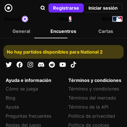
Registrarse
Iniciar sesión
Football
NBA
MLB
General
Encuentros
Cartas
No hay partidos disponibles para National 2
Ayuda e información
Términos y condiciones
Cómo se juega
Términos y condiciones
Blog
Términos del mercado
Ayuda
Términos de la API
Preguntas frecuentes
Política de privacidad
Reglas del juego
Política de cookies