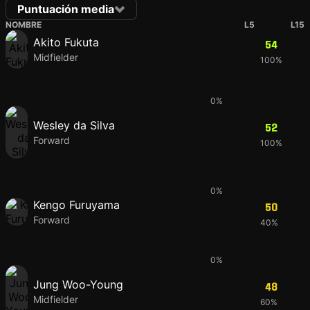
Puntuación media
NOMBRE
L5
L15
Akito Fukuta
54
Midfielder
100%
47
0%
Wesley da Silva
52
Forward
100%
53
0%
Kengo Furuyama
50
Forward
40%
42
0%
Jung Woo-Young
48
Midfielder
60%