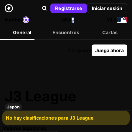
Registrarse
Iniciar sesión
Football
NBA
MLB
General
Encuentros
Cartas
1 Seguidor
Juega ahora
J3 League
Japón
No hay clasificaciones para J3 League
Mejores jugadores