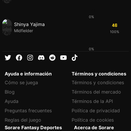
48
0%
Shinya Yajima
46
Midfielder
100%
45
0%
Ayuda e información
Términos y condiciones
Cómo se juega
Términos y condiciones
Blog
Términos del mercado
Ayuda
Términos de la API
Preguntas frecuentes
Política de privacidad
Reglas del juego
Política de cookies
Sorare Fantasy Deportes
Acerca de Sorare