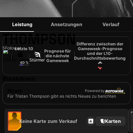
TRISTAN
Leistung
Ansetzungen
Verlauf
THOMPSON
Differenz zwischen der
5
Follower
Letzte 10
Gameweek-Prognose
Prognose für
#13
und der L10-
die nächste
11
Durchschnittsbewertung
CAN
35 Jahre
Stürmer
Trikotnummer
Gameweek
40 %
-11
Breakdown
News
Powered by
Für Tristan Thompson gibt es nichts Neues zu berichten
202
Keine Karte zum Verkauf
Karten
T