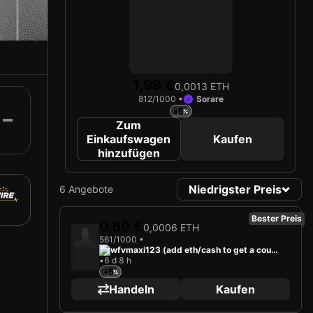
1,99 €
0,0013 ETH
812/1000 •
Sorare
+5
Zum
Einkaufswagen
Kaufen
hinzufügen
Niedrigster Preis
6 Angebote
Bester Preis
0,89 €
0,0006 ETH
561/1000 •
wfvmaxi123 (add eth/cash to get a coun
•
6 d 8 h
teroffer)
+5
Handeln
Kaufen