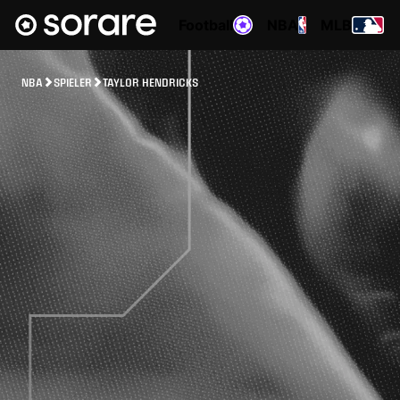
Football
NBA
MLB
NBA
SPIELER
TAYLOR HENDRICKS