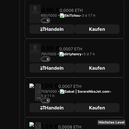
0,90 €
0,0006 ETH
650/1000 •
SkiTchou
•
3 d 17 h
+5
Handeln
Kaufen
0,99 €
0,0007 ETH
791/1000 •
dirtyhenry
•
5 d 7 h
+5
Handeln
Kaufen
1,00 €
0,0007 ETH
2025
Memphis Grizzlies
709/1000 •
Sabat | SorareNbaJet.com
•
Karte wird geladen …
5 d 11 h
TAYLOR HENDRICKS
+5
Stürmer
Limited 709/1000
Handeln
Kaufen
Höchstes Level
2025
Memphis Grizzlies
1,29 €
0,0008 ETH