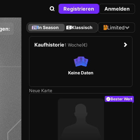
Registrieren
Anmelden
Limited
In Season
Klassisch
gen:
Kaufhistorie
1 Woche
(€)
Keine Daten
Neue Karte
Bester Wert