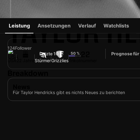
TAYLOR H
Leistung
Ansetzungen
Verlauf
Watchlists
124
Follower
#22
Letzte 10
50 %
Prognose für
24
USA
22 Jahre
Stürmer
Grizzlies
Trikotnummer
Breakdown
News
Für Taylor Hendricks gibt es nichts Neues zu berichten